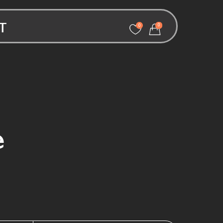
т
0
0
е
е