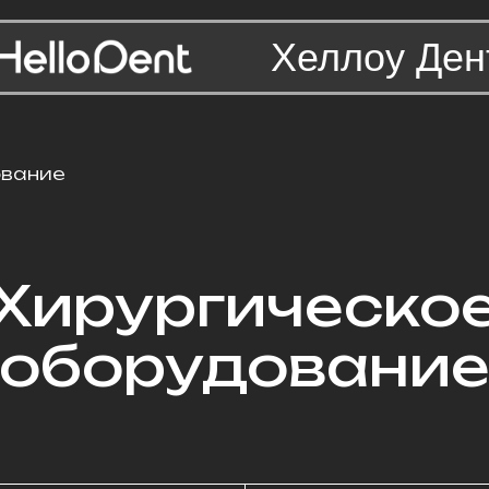
Хеллоу Ден
ование
Хирургическо
оборудовани