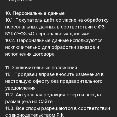
+7 (927) 061 11 26
Email
10. Персональные данные
info@hellodent.ru
10.1. Покупатель даёт согласие на обработку
ИП Пономарев Александр Дмитриевич
персональных данных в соответствии с ФЗ
Номер счета: 40802810426020034245
ИНН: 343528879766
№152-ФЗ «О персональных данных».
ОГРН: 324010000025043
Краснодарский край
10.2. Персональные данные используются
г.Краснодар
исключительно для обработки заказов и
Реквизиты ФИЛИАЛ "РОСТОВСКИЙ" АО
"АЛЬФА-БАНК"
исполнения договора.
БИК: 046015207
К/с: 30101810500000000207
11. Заключительные положения
Каталог
11.1. Продавец вправе вносить изменения в
Стоматологическое оборудование
Стерилизационное оборудование
настоящую оферту без предварительного
Хирургическое оборудование
Cad-cam-оборудование
уведомления.
Наконечники и моторы
Рентгенодиагностика
11.2. Актуальная редакция оферты всегда
Компрессоры и аспираторы
Медицинская оптика
размещена на Сайте.
Отбеливание
Реанимация и анестезия
11.3. Все споры разрешаются в соответствии
Написать нам
с законодательством РФ.