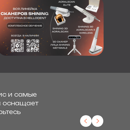
ис и самые
а оснащает
рьтесь