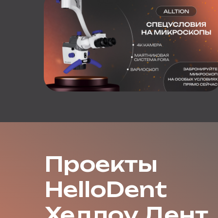
Проекты
HelloDent
Хеллоу Дент