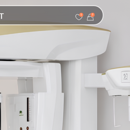
т
0
0