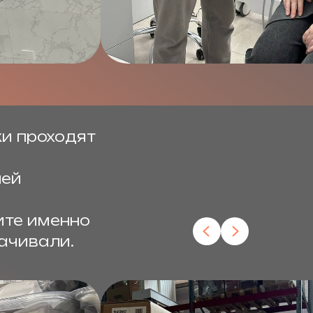
ки проходят
лей
ите именно
ачивали.