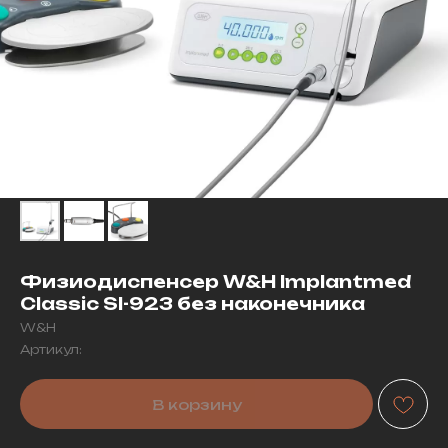
Физиодиспенсер W&H Implantmed
Classic SI-923 без наконечника
W&H
Артикул:
В корзину