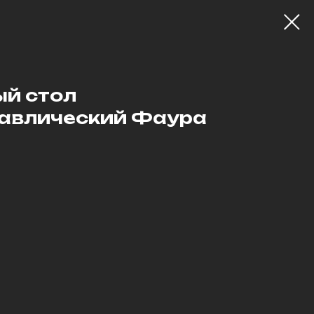
й стол
авлический Фаура