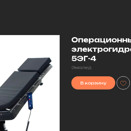
Операционны
электрогидр
5ЭГ-4
Эмалед
В корзину