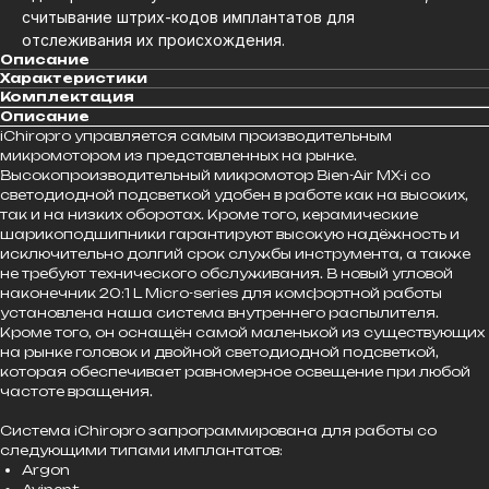
считывание штрих-кодов имплантатов для
отслеживания их происхождения.
Описание
Характеристики
Комплектация
Описание
iChiropro управляется самым производительным
микромотором из представленных на рынке.
Высокопроизводительный микромотор Bien-Air MX-i со
светодиодной подсветкой удобен в работе как на высоких,
так и на низких оборотах. Кроме того, керамические
шарикоподшипники гарантируют высокую надёжность и
исключительно долгий срок службы инструмента, а также
не требуют технического обслуживания. В новый угловой
наконечник 20:1 L Micro-series для комфортной работы
установлена наша система внутреннего распылителя.
Кроме того, он оснащён самой маленькой из существующих
на рынке головок и двойной светодиодной подсветкой,
которая обеспечивает равномерное освещение при любой
частоте вращения.
Система iChiropro запрограммирована для работы со
следующими типами имплантатов:
Argon