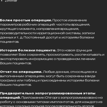
Zimmer
Более простые операции.
Простое изменение
параметров рабочих операций: частоты вращения,
крутящего момента, направления вращения,
производительности ирригационной системы, записи
данных и т. д. Постоянный доступ к историям болезни
пациентов.
История болезни пациента.
Эта новая функция
позволяет Вам сохранять, просматривать, распечатывать и
экспортировать информацию о проведённом лечении
Ваших пациентов.
Отчет по операциям.
Любые данные, относящиеся к
выполненным операциям, могут быть сохранены в виде
графика или таблиц и присоединены историям болезни
Ваших пациентов.
Предварительно запрограммированные этапы
операций.
Приложение iChiropro запрограммировано на
работу с основными типами имплантатов, для каждого из
которых создана полная последовательность этапов