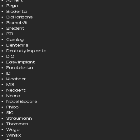
Avinent
Bego
Biodenta
BioHorizons
Biomet-3i
Bredent
BTI
Camlog
Dentegris
Dentsply Implants
DIO
Easy Implant
Euroteknika
IDI
Klochner
MIS
Neodent
Neoss
Nobel Biocare
Phibo
SIC
Straumann
Thommen
Wego
Winsix