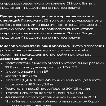
операции, в то время как приложение iChiropro Surgery
предлагает 4 предустановленные программы.
Предварительно запрограммированные этапы
операций.
Приложение iChiropro запрограммировано на
работу с основными типами имплантатов, для каждого из
которых создана полная последовательность этапов
операции, в то время как приложение iChiropro Surgery
предлагает 4 предустановленные программы.
Многопользовательская система.
Система позволяет
работать неограниченному числу пользователей и
сохранять индивидуальные настройки приложения.
Характеристики
Электропитание микромотора 1 быстросъёмный разъём /
32 В пост. тока для микромотора MX-i LED
Класс изоляции II, тип BF
Класс защиты IP40
Габариты (ДxШxВ) / вес 242 x 241 x 137 мм (общая высота
со штативом 485 мм) / 2,9 кг
Перистальтический насос Подача 30–125 мл/мин
Штатив - нержавеющая сталь, длина 440 мм
Комплект iChiropro с угловым наконечником CA 20:1 L
Micro-Series с подсветкой, кнопочным зажимом бора и
внутренним распылителем