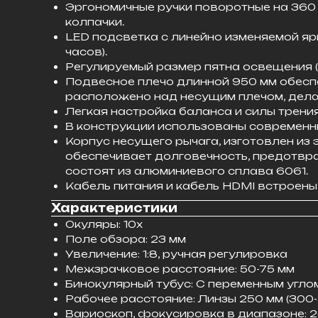
Эргономичные ручки поворотные на 360
колпачки.
LED подсветка с линейно изменяемой яр
часов).
Регулируемый размер пятна освещения (
Подвесное плечо длинной 950 мм обесп
расположено над несущим плечом, дела
Легкая настройка баланса и силы трени
В конструкции использованы современны
Корпус несущего рычага, изготовлен из 
обеспечивает долговечность, предотвр
состоят из алюминиевого сплава 6061.
Кабель питания и кабель HDMI встроены 
Характеристики
Окуляры: 10х
Поле обзора: 23 мм
Увеличение: 1:8, ручная регулировка
Межзрачковое расстояние: 50-75 мм
Бинокулярный тубус: С переменным углом
Рабочее расстояние: Линзы 250 мм (300
Вариоскоп, фокусировка в диапазоне: 