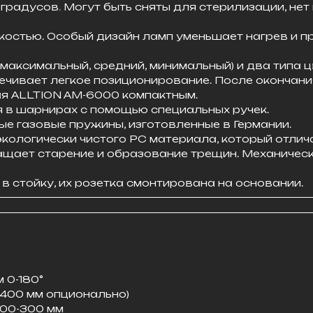
 градусов
.
Могут быть сняты для стерилизации, нет
костью. Особый дизайн ламп уменьшает нагрев и п
максимальный, средний, минимальный) и два типа 
ечивает легкое позиционирование. После окончани
я ALLTION AM-6000 компактным.
я в шарнирах с помощью специальных ручек.
е газовые пружины, изготовленные в Германии.
экологически чистого PC материала, который отлич
ащает старение и образование трещин. Механическ
в стойку, их розетка смонтирована на основании.
 0-180°
-400 мм опционально)
200-300 мм