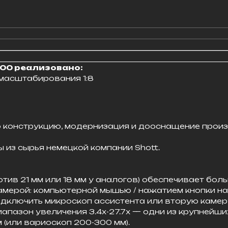
000 реализовано:
масштабирования 1:8
 конструкцию, модернизация и дооснащение произ
 из сырья немецкой компании Shott.
отив 21 мм или 18 мм у аналогов) обеспечивает бо
мерой: компьютерной мышью / нажатием кнопки на 
дключить микроскоп ассистента или вторую камер
пазон увеличения 3.4х-27.7х — одни из крупнейших
 (или вариоскоп 200-300 мм).