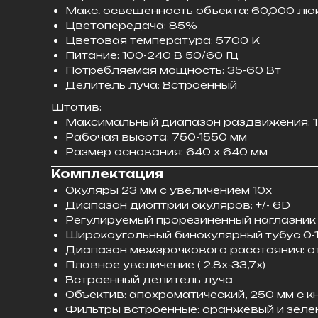
Макс. освещенность объекта: 60,000 лю
Цветопередача: 85%
Цветовая температура: 5700 К
Питание: 100-240 В 50/60 Гц
Потребляемая мощность: 35-60 Вт
Делитель луча: Встроенный
Штатив:
Максимальный диапазон раздвижения: 
Рабочая высота: 750-1550 мм
Размер основания: 640 х 640 мм
Комплектация
Окуляры 23 мм с увеличением 10х
Диапазон диоптрии окуляров: +/- 6D
Регулируемый прорезиненный наглазник
Широкоугольный бинокулярный тубус 0-
Диапазон межзрачкового расстояния: от
Плавное увеличение ( 2.8х-33,7х)
Встроенный делитель луча
Объектив: апохроматический, 250 мм с к
Фильтры встроенные: оранжевый и зеле