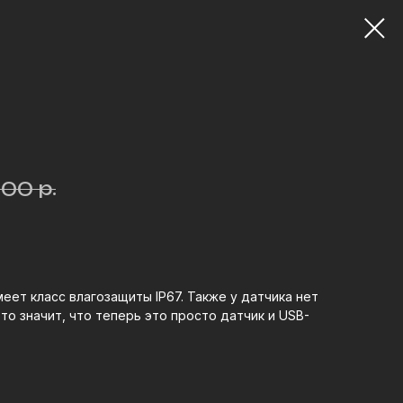
р.
000
еет класс влагозащиты IP67. Также у датчика нет
то значит, что теперь это просто датчик и USB-