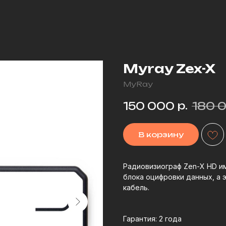
Myray Zex-X
MyRay
р.
150 000
180 
В корзину
Радиовизиограф Zen-X HD им
блока оцифровки данных, а э
кабель.
Гарантия: 2 года