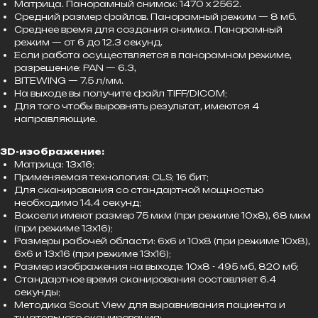
Матрица. Панорамный снимок: 1470 x 2562.
Средний размер файлов. Панорамный режим — 8 мб.
Среднее время для создания снимка. Панорамный
режим — от 6 до 12.3 секунд.
Если работа осуществляется в панорамном режиме,
разрешение: PAN — 6.3,
BITEWING — 7.5 л/мм.
На выходе вы получите файл TIFF/DICOM;
Для того чтобы выровнять результат, имеются 4
направляющие.
3D-изображение:
Матрица: 13x16;
Применяемая технология: CLS; 16 бит;
Для сканирования со стандартной мощностью
необходимо 14.4 секунд;
Воксели имеют размер 75 мкм (при режиме 10x8), 68 мкм
(при режиме 13x16);
Размеры рабочей области: 6x6 и 10x8 (при режиме 10x8),
6x6 и 13x16 (при режиме 13x16);
Размер изображения на выходе: 10x8 - 495 мб, 820 мб;
Стандартное время сканирования составляет 6.4
секунды;
Методика Scout View для выравнивания пациента и
тщательного сканирования;