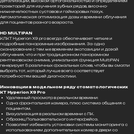
детализации, высокой ортогональностью и определением
траекторий для изучения зубных рядов, височно-
нижнечелюстных суставов и гайморовых пазух.
Автоматическая оптимизация дозы и времени облучения
для пациентов разного возраста.
HD MULTIPAN
КЛКТ Hyperion X9 pro всегда обеспечивает четкие и
подробные панорамные изображения. За одно
сканирование с тем же временем экспозиции и дозой
облучения, что и при традиционном панорамном
рентгеновском снимке, уникальная функция MultiPAN
генерирует 5 различных фокальных слоев, чтобы вы смогли
выбрать тот, который лучше всего соответствует
потребностям вашей диагностики.
Инновации в модельном ряду стоматологических
КТ Hyperion X9 Pro
Удаленный просмотр в реальном времени:
Одна фронтальная камера, плюс система общения с
пациентом.
Визуализация в реальном времени с ПК.
Образец Пользовательского интерфейса.
Позволяет избежать установки системы мониторинга с
использованием дополнительных камер в двери со