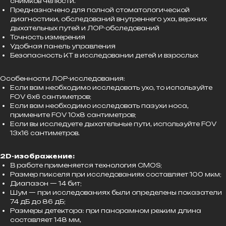
снимков челюсти.
Предназначено для полной стоматологической
диагностики, обследований внутреннего уха, верхних
дыхательных путей и ЛОР-обследований
Точность измерения
Удобная панель управления
Безопасность КТ в исследовании детей и взрослых
Особенности ЛОР-исследования:
Если вам необходимо исследовать ухо, то используйте
FOV 6x6 сантиметров;
Если вам необходимо исследовать пазухи носа,
примените FOV 10x8 сантиметров;
Если вы исследуете дыхательные пути, используйте FOV
13x16 сантиметров.
2D-изображение:
В работе применяется технология CMOS;
Размер пикселя при исследованиях составляет 100 мкм;
Диапазон — 14 бит;
Шум — при исследованиях были определены показатели
74 дБ до 86 дБ;
Размеры детектора: при панорамном режим длина
составляет 148 мм,