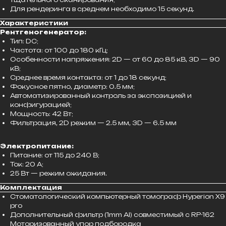
Для рендеринга в среднем необходимо 15 секунд.
Характеристики
Рентгеногенератор:
Тип: DC;
Частота: от 100 до 180 кГц;
Особенности напряжения: 2D — от 60 до 85 кВ, 3D — 90
кВ;
Среднее время контакта: от 1 до 18 секунд;
Фокусное пятно, диаметр: 0.5 мм;
Автоматизированный контроль за экспозицией и
конфигурацией;
Мощность: 42 Вт;
Фильтрация, 2D режим — 2.5 мм, 3D — 6.5 мм
Электропитание:
Питание: от 115 до 240 В;
Ток: 20 А;
25 Вт — режим ожидания.
Комплектация
Стоматологический компьютерный томограф Hyperion X9
pro
Дополнительный фильтр (1mm Al) совместимый с RP-162
Моторизованный упор подбородка