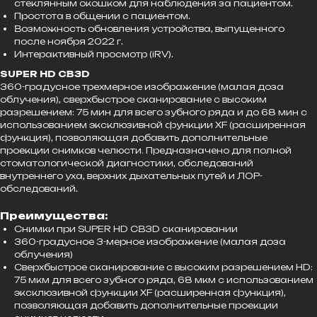
стеклянным окошком для наблюдения за пациентом.
Простота в общении с пациентом.
Возможность обновления устройства, выпущенного
после ноября 2022 г.
Интерактивный просмотр (iRV).
SUPER HD CB3D
360-градусное трехмерное изображение (малая доза
облучения), сверхбыстрое сканирование с высоким
разрешением: 75 мин для всего зубного ряда и до 68 мин с
использованием эксклюзивной функции XF (расширенная
функция), позволяющая добавить дополнительные
проекции снимков челюсти
.
Предназначено для полной
стоматологической диагностики, обследований
внутреннего уха, верхних дыхательных путей и ЛОР-
обследований.
Преимущества:
Снимки при SUPER HD CB3D сканировании
360-градусное 3-мерное изображение (малая доза
облучения)
Сверхбыстрое сканирование с высоким разрешением HD:
75 мкм для всего зубного ряда, 68 мкм с использованием
эксклюзивной функции XF (расширенная функция),
позволяющая добавить дополнительные проекции