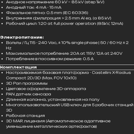
Анодное напряжение 60 kV – 85 kV (step 1kV)
Анодный ток: 4 mA - 15 mA
Фокальное пятно: 0.5 mm (IEC 60336)
Внутренняя фильтрация > 2.5 mm Al eq. (a 85 kV)
Рабочий цикл: 1:20 at full power operation (85kV, 12mA)
Электропитание:
Вольты / Гц 115 - 240 Vac, ± 10% single phase | 50 / 60 Hz ± 2
Hz
Максимальное потребление: 20A at 115V; 12A at 240V
Потребление в пассивном режиме: 0.5 A
Комплектация
Настраиваемая базовая платформа - Castellini X-Radius
Compact
2D/3D (Max. FOV 10x10)
3D Pan программы
Цветовое оформление 3D-аппарата
PAN датчик сенсора
Длинная колонна, установленная на полу
Многопользовательский USB-ключ для 5 рабочих станций
3D
Рабочая станция
3D MAR лицензия (Автоматическое адаптивное
уменьшение металлических артефактов)