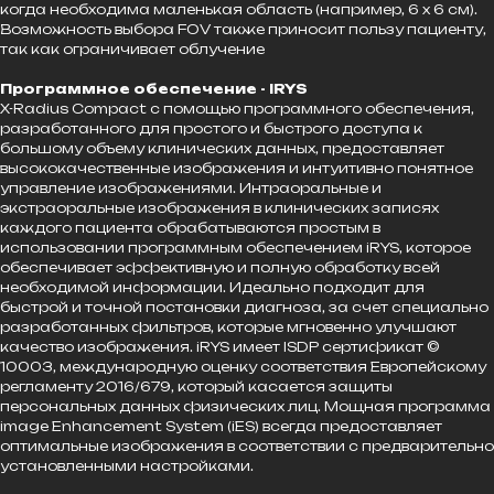
когда необходима маленькая область (например, 6 х 6 см).
Возможность выбора FOV также приносит пользу пациенту,
так как ограничивает облучение
Программное обеспечение - IRYS
X-Radius Compact с помощью программного обеспечения,
разработанного для простого и быстрого доступа к
большому объему клинических данных, предоставляет
высококачественные изображения и интуитивно понятное
управление изображениями. Интраоральные и
экстраоральные изображения в клинических записях
каждого пациента обрабатываются простым в
использовании программным обеспечением iRYS, которое
обеспечивает эффективную и полную обработку всей
необходимой информации. Идеально подходит для
быстрой и точной постановки диагноза, за счет специально
разработанных фильтров, которые мгновенно улучшают
качество изображения. iRYS имеет ISDP сертификат ©
10003, международную оценку соответствия Европейскому
регламенту 2016/679, который касается защиты
персональных данных физических лиц. Мощная программа
image Enhancement System (iES) всегда предоставляет
оптимальные изображения в соответствии с предварительно
установленными настройками.