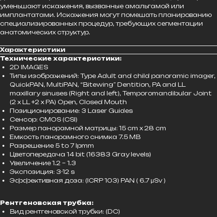
уменьшают искажения, вызванные амальгамой или
имплантатами. Искажения могут помешать планированию
специализированных процедур, требующих сегментации
анатомических структур.
Характеристики
Технические характеристики:
2D IMAGES
Типы изображений: Type Adult and child panoramic imager,
QuickPAN, MultiPAN, “Bitewing” Dentition, PA and LL
maxillary sinuses (Right and left), Temporomandibular Joint
(2 x LL +2 x PA) Open, Closed Mouth
Позиционирование: 3 Laser Guides
Сенсор: CMOS (CSI)
Размер панорамной матрицы: 15 cm x 28 cm
Емкость панорамного снимка 7.5 MB
Разрешение 5 to 7 lpmm
Цветопередача 14 bit (16383 Gray levels)
Увеличение 1.2 – 1.3
Экспозиция: 3-12 s
Эффективная доза: (ICRP 103) PAN ( 6.7 μSv )
Рентгеновская трубка:
Вид рентгеновской трубки: (DC)