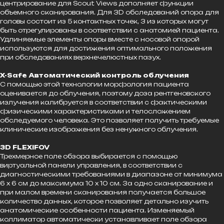
центрирование для Scout Views дополняет функции
объемного сканирования. Для 3D обследований опора для
головы состоит из 5 контактных точек, 3 из которых могут
быть отрегулированы в соответствии с анатомией пациента.
Удлиняемые элементы опоры вместе с носовой опорой
используются для достижения оптимального положения
при обследованиях верхнечелюстных пазух.
X-Safe Автоматический контроль облучения
С помощью этой технологии морфология пациента
оценивается до облучения, поэтому доза рентгеновского
излучения калибруется в соответствии с фактическими
физическими характеристиками и телосложением
обследуемого человека. Это позволяет получить требуемые
клинические изображения без ненужного облучения.
3D FLEXIFOV
Трехмерное поле обзора выбирается с помощью
виртуальной панели управления, в соответствии с
диагностическими требованиями в диапазоне от минимума
6 х 6 см до максимума 10 х 10 см. За одно сканирование и
при малом времени сканирования получается большое
количество данных, которое позволяет детально изучить
анатомические особенности пациента. Изменяемый
коллиматор автоматически устанавливает поле обзора