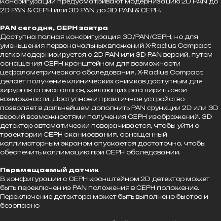
Конфигурации предусматривают модернизацию 2D PAN до
2D PAN & CEPH или 3D PAN до 3D PAN & CEPH.
PAN сегодня, CEPH завтра
Доступна полная конфигурация 3D/PAN/CEPH, но для
уменьшения первоначальных вложений X-Radius Compact
легко модернизируется с 2D PAN или 3D PAN версий, путем
оснащения CEPH кронштейном для возможности
цефалометрического обследования. X-Radius Compact
делает получение клинических снимков доступным для
хирургов-стоматологов, желающих расширить свои
возможности. Доступное и практичное устройство
позволяет в дальнейшем дополнить PAN функции 2D или 3D
версий возможностями получения CEPH изображений. 3D
детектор автоматически поворачивается, чтобы уйти с
траектории CEPH сканирования, оснащенный
коллиматорным экраном опускается достаточно, чтобы
обеспечить коллимацию при CEPH обследовании.
Перемещаемый датчик
В конфигурации с CEPH кронштейном 2D детектор может
быть переключен из PAN положения в CEPH положение.
Переключение детектора может быть выполнено быстро и
безопасно