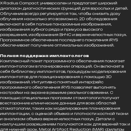
X-Radius Compact универсален и предлагает широкий
диапазон диагностических функций для взрослых и детей.
Облучение всегда регулируется так, чтобы снизить дозу
облучения насколько это возможно. 2D обследования
включают в себя полные панорамные изображения,
изображения зубного ряда и прикуса высокого
разрешения, изображения ВНЧС и верхнечелюстных пазух.
Программное обеспечение последнего поколения iRYS
обеспечивает получение оптимальных изображений.
Полная поддержка имплантологов
Комплексный пакет программного обеспечения помогает
имплантологам в планировании операций. Он включает в
себя библиотеку имплантатов, процедуры моделирования
имплантатов для позиционирования с помощью 3D
изображений. Интуитивно понятный интерфейс
программного обеспечения iRYS позволяет выполнять
настройки на экране в режиме реального времени. С
помощью специальных программ стоматологи получат
всесторонние клинические данные для всех областей
стоматологии, таких как моделирование планирования
имплантации, с оценкой объема и плотности костной ткани
и анализом объема верхнечелюстных пазух. Детали с
наилучшим разрешением получаются как для верхней так и
для нижней арок. Metal Artifact Reduction (MAR) фильтры