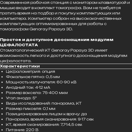
Современная рабочая станция с монитором клавиатурой и
мышью входит в комплект томографа. Вам не требуется
тратить время на подбор и покупку комплектующих или
компьютера. Компьютер собран на высококачественных
комплектующих оптимизированных для работы с
томографом Genoray Papaya 3D.
Простое и доступное дооснащение модулем
ЦЕФАЛОСТАТА
Стоматологический КТ Genoray Papaya 3D имеет
возможность легкого и доступного дооснащения модулем
цефалостата.
Характеристики
Цефалометрия: опция
Фокальное пятно: 0,5 мм
Мощность излучателя: 60-90 кВ
Анодный ток: 4-12 мА
Размер воксела: 75-400 мкм
Угол анода: 5°
Виды исследований: панорама, КТ
Размер пикселя: 0,1 мм
Позиционирование лицом к врачу: да
Панорама, время сканирования: 9-17 сек
КТ, время сканирования: 7,7-14,5 сек
Питание: 220 В