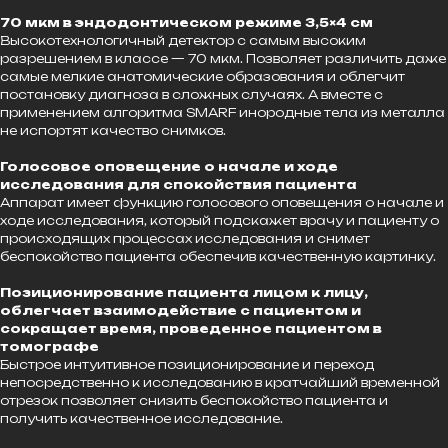
70 мкм в эндодонтическом режиме 3,5×4 см
Высокотехнологичный детектор с самым высоким
разрешением в классе — 70 мкм. Позволяет различить даже
самые мелкие анатомические образования и облегчит
постановку диагноза в сложных случаях. А вместе с
применением алгоритма SMARF инородные тела из металла
не испортят качество снимков.
Голосовое оповещение о начале и ходе
исследования для спокойствия пациента
Аппарат имеет функцию голосового оповещения о начале и
ходе исследования, который подскажет врачу и пациенту о
происходящих процессах исследования и снимет
беспокойство пациента обеспечив качественную картинку.
Позиционирование пациента лицом к лицу,
облегчает взаимодействие с пациентом и
сокращает время, проведенное пациентом в
томографе
Быстрое интуитивное позиционирование и переход
непосредственно к исследованию в кратчайший временной
отрезок позволяет снизить беспокойство пациента и
получить качественное исследование.