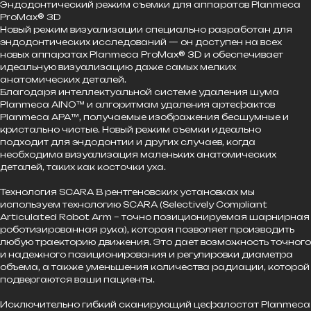
Эндодонтический режим съемки для аппаратов Planmeca
ProMax® 3D
Новый режим визуализации специально разработан для
эндодонтических исследований — он доступен на всех
новых аппаратах Planmeca ProMax® 3D и обеспечивает
идеальную визуализацию даже самых мелких
анатомических деталей.
Благодаря интеллектуальной системе удаления шума
Planmeca AINO™ и алгоритмам удаления артефактов
Planmeca АРА™, получаемые изображения бесшумные и
кристально чистые. Новый режим съемки идеально
подходит для эндодонтии и других случаев, когда
необходима визуализация маленьких анатомических
деталей, таких как косточки уха.
Технология SCARA В рентгеновских установках мы
используем технологию SCARA (Selectively Compliant
Articulated Robot Arm – точно позиционируемая шарнирная
роботизированная рука), которая позволяет производить
любую траекторию движения. Это дает возможность точного
и надежного позиционирования и регулировки диаметра
объема, а также уменьшения количества радиации, которой
подвергаются ваши пациенты.
Исключительно гибкий сканирующий цефалостат Planmeca