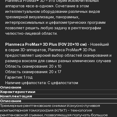
Planmeca ProMax® 3D – это серия исключительных
аппаратов «все-в-одном». Сочетание в этом
интеллектуальном оборудовании различных видов
трехмерной визуализации, панорамных,
интерпроксимальных и цефалометрических программ
позволяет решить любую задачу в рентгенографии
челюстно-лицевой области.
Planmeca ProMax® 3D Plus (FOV 20x10 см)
- Новейший
в серии 3D-аппаратов, Planmeca ProMax® 3D Plus
предоставляет широкий выбор областей сканирования и
размера вокселя для самых разных клинических случаев
Область сканирования: 20 x 10
Область сканирования: 20 x 17
Гарантия: 1 год
Наличие цефалостата: С цефалостатом
Описание
Характеристики
Комплектация
Описание
Трехмерные рентгеновские снимки Конусно-лучевая
компьютерная томография (КЛКТ) – технология
рентгеновской съемки, позволяющая получать большое