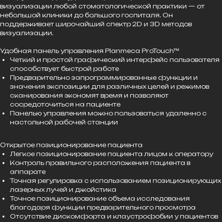
визуализации любой стоматологической практики — от
небольшой клиники до большого госпиталя. Он
поддерживает широчайший спектр 2D и 3D методов
визуализации.
Удобная панель управления Planmeca ProTouch™
Четкий и простой графический интерфейс пользователя
способствует быстрой работе
Предварительно запрограммированные функции и
значения экспозиции для различных целей и режимов
сканирования экономят время и позволяют
сосредоточиться на пациенте
Панелью управления можно пользоваться удаленно с
настольной рабочей станции
Открытое позиционирование пациента
Легкое позиционирование пациента лицом к оператору
Контроль правильного расположения пациента в
аппарате
Точная регулировка с использованием позиционирующих
лазерных лучей и джойстика
Точное позиционирование объема исследования
благодаря функции предварительного просмотра
Отсутствие дискомфорта и клаустрофобии у пациентов