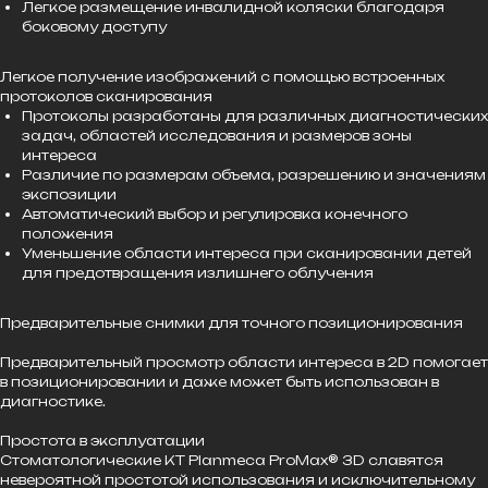
Легкое размещение инвалидной коляски благодаря
боковому доступу
Легкое получение изображений с помощью встроенных
протоколов сканирования
Протоколы разработаны для различных диагностических
задач, областей исследования и размеров зоны
интереса
Различие по размерам объема, разрешению и значениям
экспозиции
Автоматический выбор и регулировка конечного
положения
Уменьшение области интереса при сканировании детей
для предотвращения излишнего облучения
Предварительные снимки для точного позиционирования
Предварительный просмотр области интереса в 2D помогает
в позиционировании и даже может быть использован в
диагностике.
Простота в эксплуатации
Стоматологические КТ Planmeca ProMax® 3D славятся
невероятной простотой использования и исключительному