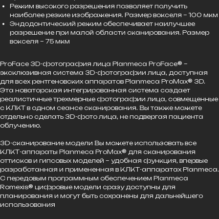
Режим высокого разрешения позволяет получить
наиболее резкие изображения. Размер вокселя – 100 мкм
Эндодонтический режим обеспечивает наилучшее
разрешение при малой области сканирования. Размер
вокселя – 75 мкм
ProFace 3D-фотография лица Planmeca ProFace® –
эксклюзивная система 3D-фотографии лица, доступная
для всех рентгеновских аппаратов Planmeca ProMax® 3D.
Эта новаторская интегрированная система создает
реалистичные трехмерные фотографии лица, совмещенные
с КЛКТ в одном сеансе сканирования. Вы также можете
отдельно сделать 3D-фото лица, не подвергая пациента
облучению.
3D-cканирование модели Вы можете использовать все
КЛКТ-аппараты Planmeca ProMax® для сканирования
оттисков и гипсовых моделей – удобная функция, впервые
разработанная и примененная в КЛКТ-аппаратах Planmeca.
С передовым программным обеспечением Planmeca
Romexis® цифровые модели сразу доступны для
планирования и могут быть сохранены для дальнейшего
использования