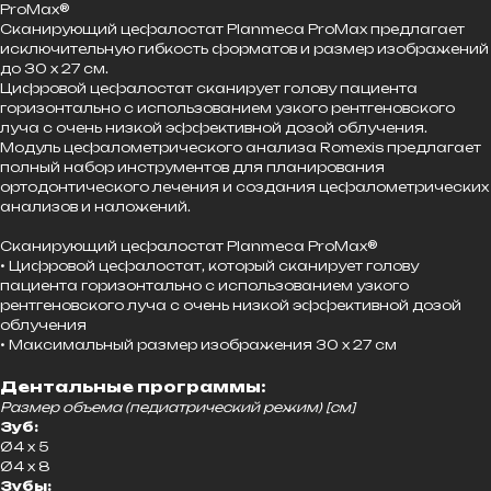
ProMax®
Сканирующий цефалостат Planmeca ProMax предлагает
исключительную гибкость форматов и размер изображений
до 30 х 27 см.
Цифровой цефалостат сканирует голову пациента
горизонтально с использованием узкого рентгеновского
луча с очень низкой эффективной дозой облучения.
Модуль цефалометрического анализа Romexis предлагает
полный набор инструментов для планирования
ортодонтического лечения и создания цефалометрических
анализов и наложений.
Сканирующий цефалостат Planmeca ProMax®
• Цифровой цефалостат, который сканирует голову
пациента горизонтально с использованием узкого
рентгеновского луча с очень низкой эффективной дозой
облучения
• Максимальный размер изображения 30 x 27 см
Дентальные программы:
Размер объема (педиатрический режим) [см]
Зуб:
Ø4 x 5
Ø4 x 8
Зубы: