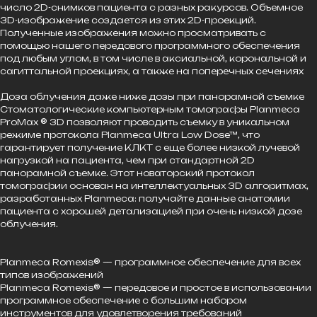
число 2D-снимков пациента с разных ракурсов. Объемное
3D-изображение создается из этих 2D-проекций.
Полученные изображения можно просматривать с
помощью нашего передового программного обеспечения
под любым углом, в том числе в аксиальной, корональной и
сагиттальной проекциях, а также на поперечных сечениях
Доза облучения даже ниже дозы при панорамной съемке
Стоматологические компьютерным томографы Planmeca
ProMax ® 3D позволяют проводить съемку в уникальном
режиме протокола Planmeca Ultra Low Dose™, что
гарантирует получение КЛКТ с еще более низкой лучевой
нагрузкой на пациента, чем при стандартной 2D
панорамной съемке. Этот новаторский протокол
томографии основан на интеллектуальных 3D алгоритмах,
разработанных Planmeca: получайте данные анатомии
пациента с хорошей детализацией при очень низкой дозе
облучения.
Planmeca Romexis® — программное обеспечение для всех
типов изображений
Planmeca Romexis® — передовое и простое в использовании
программное обеспечение с большим набором
инструментов для удовлетворения требований