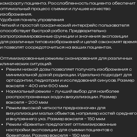
комфорту пациента. Расслабленность пациента обеспечит
оптимальный процесс съемки и лучшее качество
изображения.
Удобная панель управления
Четкий и простой графический интерфейс пользователя
способствует быстрой работе. Предварительно
запрограммированные функции и значения экспозиции
для различных типов изображений и целей сэкономят время
и позволят сосредоточиться на ваших пациентах.
Оптимизированные режимы сканирования для различных
клинических ситуаций:
Режим низкой дозы позволяет получать изображения с
минимальной дозой радиации. Идеально подходит для
ортодонтии, педиатрии и исследований синусов. Размер
вокселя – 400 или 600 мкм
Нормальный режим – лучший выбор для наиболее
распространенных задач визуализации. Размер
вокселя – 200 мкм
Режим высокой четкости предназначен для
визуализации малых объектов, например костей среднего
и внутреннего уха. Размер вокселя – 150 мкм
Режим «Брекеты» предлагает оптимизированные
настройки экспозиции для съемки пациентов с
брекетами. Размер вокселя – 150 мкм