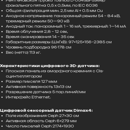
Рентгеновская трубка Toshiba D-054SBРазмер
фокального пятна 0,5 х 0,5мм, по IEC 6036
Общая фильтрация мин. 2,5 мм Al + 0.5 мм Cu
Анодное напряжение: панорамный режим 54 – 84 кВ,
трехмерный режим 50—90 кВ
Анодный ток: панорамный: 1 – 16 мА, трехмерный: 1—14 мА
Время облучения 2,8 – 12 сек,
Время сканирования 14 – 35 сек
Габаритные размеры (ШхГхВ): 97×125×156–2385 см
Уровень подбородка 96-178 см
Вес (нетто) 113 кг.
Характеристики цифрового 3D-датчика:
Плоская панель из аморфного кремния с Cls-
сцинтиллятором
Размер пикселя 127 мкм
Активная поверхность 13х13 см
Разрешение датчика 5 пар линий/мм
Интерфейс Ethernet.
Цифровой сенсорный датчик Dimax4:
Поле изображения Ceph 27×30 см
Активная область Ceph 6×279 мм
Число пикселей Ceph 2174×1930