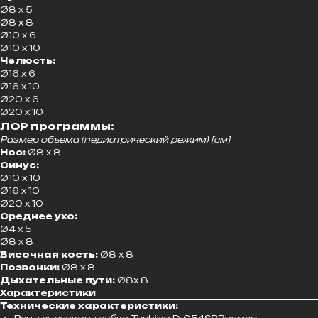
Ø8 x 5
Ø8 x 8
Ø10 x 6
Ø10 x 10
Челюсть:
Ø16 x 6
Ø16 x 10
Ø20 x 6
Ø20 x 10
ЛОР программы:
Размер объема (педиатрический режим) [см]
Нос:
Ø8 x 8
Синус:
Ø10 x 10
Ø16 x 10
Ø20 x 10
Среднее ухо:
Ø4 x 5
Ø8 x 8
Височная кость:
Ø8 x 8
Позвонки:
Ø8 x 8
Дыхательные пути:
Ø8x 8
Характеристики
Технические характеристики: