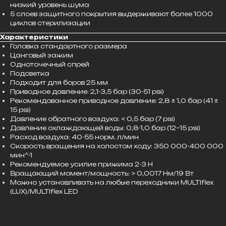
низкий уровень шума
5 слоев защитного покрытия выдерживают более 1000
циклов стерилизации
Характеристики
Головка стандартного размера
Цанговый зажим
Одноточечный спрей
Подсветка
Подходит для боров 25 мм
Приводное давление: 2,1-3,5 бар (30-51 psi)
Рекомендованное приводное давление: 2,8 ± 1,0 бар (41 ±
15 psi)
Давление обратного воздуха: < 0,5 бар (7 psi)
Давление охлаждающей воды: 0,8-1,0 бар (12–15 psi)
Расход воздуха: 40-55 норм. л/мин
Скорость вращения на холостом ходу: 350 000-400 000
мин^-1
Рекомендуемое усилие прижима 2-3 Н
Вращающий момент/мощность: > 0,0017 Нм/19 Вт
Можно устанавливать на любые переходники MULTIflex
(LUX)/MULTIflex LED