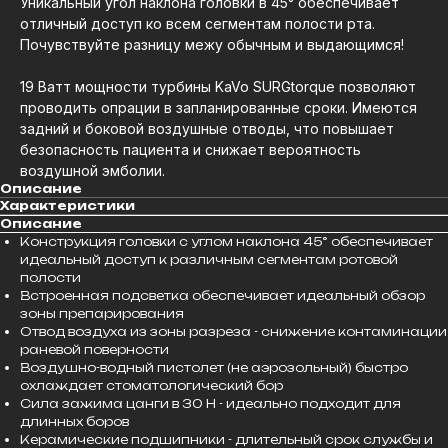
Уникальный угол наклона головки в 45° обеспечивает
отличный доступ ко всем сегментам полости рта.
Почувствуйте разницу межу обычным и выдающимся!
19 Ватт мощности турбины KaVo SURGtorque позволяют
проводить опрации в запланированные сроки. Имеются
задний и боковой воздушные отводы, что повышает
безопасность пациента и снижает вероятность
воздушной эмболии.
Описание
Характеристики
Описание
Конструкция головки с углом наклона 45° обеспечивает
идеальный доступ к различным сегментам ротовой
полости
Встроенная подсветка обеспечивает идеальный обзор
зоны препарирования
Отвод воздуха из зоны разреза - снижение контаминации
раневой поверности
Воздушно-водный пистолет (не аэрозольный) быстро
охлаждает стоматологический бор
Сила зажима цанги в 30 Н - идеально подходит для
длинных боров
Керамические подшипники - длительный срок службы и