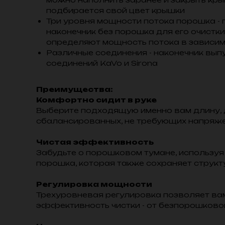
подбирается свой цвет крышки
Три уровня мощности потока порошка -
наконечник без порошка для его очистки
определяют мощность потока в зависимо
Различные соединения - наконечник вып
соединений KaVo и Sirona
Преимущества:
Комфортно сидит в руке
Выберите подходящую именно вам длину, 
сбалансированных, не требующих напряж
Чистая эффективность
Забудьте о порошковом тумане, использу
порошка, которая также сохраняет структ
Регулировка мощности
Трехуровневая регулировка позволяет ва
эффективность чистки - от безпорошков