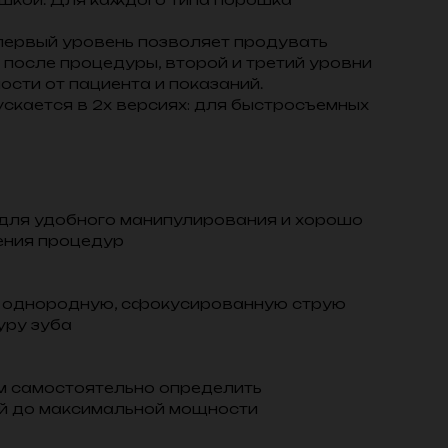
 первый уровень позволяет продувать
 после процедуры, второй и третий уровни
сти от пациента и показаний.
ускается в 2х версиях: для быстросъемных
для удобного манипулирования и хорошо
ения процедур
я однородную, сфокусированную струю
уру зуба
м самостоятельно определить
ой до максимальной мощности