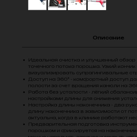
Описание
Идеальная очистка и улучшенный обзор 
точечного потока порошка. Узкий кончик
визуализировать супрагингивальные ст
Доступ на 360° - комфортный доступ д
полости за счет вращения канюли на 36
Работа без усталости - лёгкий сбаланс
настройками длины для снижения устал
Настройка длины наконечника - два рук
длину наконечника в зависимости от по
актуальна, когда в клинике работают н
Предварительная подготовка инструмент
порошком и фиксируется на наконечник
можно наполнить заранее и закрыть кр