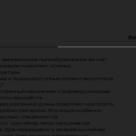
Ха
- минимальное пылеобразование за счет
 канюли позволяет отлично
руктуры
аже к труднодоступным сегментам ротовой
0°
ированный наконечник с индивидуальными
ости при работе
ава различной длины позволяют настроить
требностей врача. Эта опция особенно
есколько специалистов
а - контейнер легко наполняется
е. Для непрерывного лечения контейнер
ышкой. Для каждого типа порошка