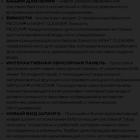
БАШНЯ ДАВЛЕНИЯ
– новая ультрасовременная
система быстрого нагнетания и сброса давления со
встроенным магнитным соединением.
ЁМКОСТИ
– в комплект входят 2 прозрачные ёмкости:
PIEZON® и NIGHT CLEANER. Ёмкость
PIEZON® предусмотрена для использования не только
дистиллированной воды, но и специальных
дезинфицирующих растворов. Ёмкость NIGHT CLEANER
предназначена для средства, которым в конце рабочего
дня промывается и дезинфицируется система подачи
воды.
ИНТЕРАКТИВНАЯ СЕНСОРНАЯ ПАНЕЛЬ
– простая и
эргономичная новая сенсорная панель от компании EMS
имеет 10 индикаторов, с помощью которых можно
регулировать и вручную настраивать мощность в режимах
AIRFLOW
®
и PIEZON
®
. Посредством сенсорной панели
также производится регулировка температуры воды и
уровня громкости звуковых оповещений в активном
рабочем режиме и напоминаний о техническом
обслуживании.
НОВЫЙ ВИД ШЛАНГА
– Прочный и более эффективный,
новый шланг от компании EMS оснащён системой "plug-
and-play" (подключи и работай), которую можно легко
отсоединить и заменить. Трубки для порошка выполнены
из хирургической нержавеющей стали, что продлевает их