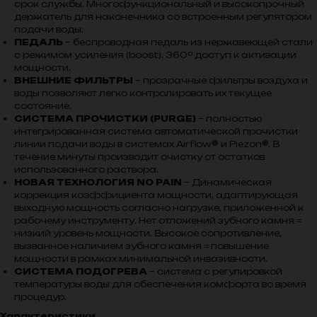
срок службы. Многофункциональный и высокопрочный
держатель для наконечника со встроенным регулятором
подачи воды.
ПЕДАЛЬ
– беспроводная педаль из нержавеющей стали
с режимом усиления (boost). 360º доступ к активации
мощности.
ВНЕШНИЕ ФИЛЬТРЫ
– прозрачные фильтры воздуха и
воды позволяют легко контролировать их текущее
состояние.
СИСТЕМА ПРОЧИСТКИ (РURGE)
– полностью
интегрированная система автоматической прочистки
линии подачи воды в системах Airflow® и Piezon®. В
течение минуты производит очистку от остатков
использованного раствора.
НОВАЯ ТЕХНОЛОГИЯ NO PAIN
– Динамическая
коррекция коэффициента мощности, адаптирующая
выходную мощность согласно нагрузке, приложенной к
рабочему инструменту. Нет отложений зубного камня =
низкий уровень мощности. Высокое сопротивление,
вызванное наличием зубного камня = повышение
мощности в рамках минимальной инвазивности.
СИСТЕМА ПОДОГРЕВА
– система с регулировкой
температуры воды для обеспечения комфорта во время
процедур.
Характеристики