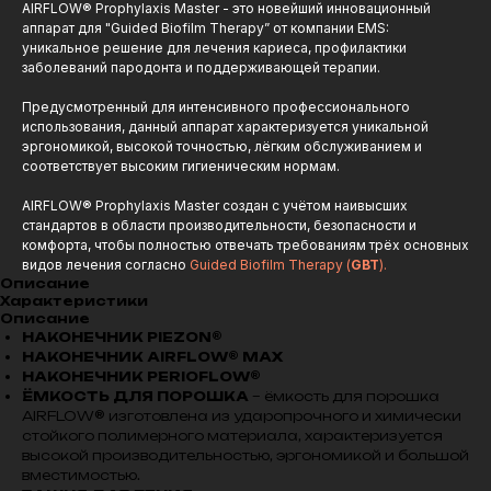
AIRFLOW® Prophylaxis Master - это новейший инновационный
аппарат для "Guided Biofilm Therapy” от компании EMS:
уникальное решение для лечения кариеса, профилактики
заболеваний пародонта и поддерживающей терапии.
Предусмотренный для интенсивного профессионального
использования, данный аппарат характеризуется уникальной
эргономикой, высокой точностью, лёгким обслуживанием и
соответствует высоким гигиеническим нормам.
AIRFLOW® Prophylaxis Master создан с учётом наивысших
стандартов в области производительности, безопасности и
комфорта, чтобы полностью отвечать требованиям трёх основных
видов лечения согласно
Guided Biofilm Therapy (
GBT
).
Описание
Характеристики
Описание
НАКОНЕЧНИК РIEZON®
НАКОНЕЧНИК АIRFLOW® MAX
НАКОНЕЧНИК РERIOFLOW®
ЁМКОСТЬ ДЛЯ ПОРОШКА
– ёмкость для порошка
AIRFLOW® изготовлена из ударопрочного и химически
стойкого полимерного материала, характеризуется
высокой производительностью, эргономикой и большой
вместимостью.