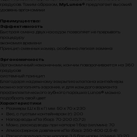
градусов. Таким образом,
MyLunos®
предлагает высокий
уровень эргономики
Преимущества:
Эффективность
Быстрая смена двух насадок позволяет не прерывать
процедуру
экономия времени
Принцип сменных камер, особенно легкая замена
Эргономичность
Эргономичный наконечник, кончик поворачивается на 360
градусов
системный принцип
Благодаря надежному закрытию клапана контейнеры
можно заполнять заранее, и для каждого варианта
профилактического зубного порошка Lunos® можно
подобрать свой цвет
Характеристики
Размеры (Ш x В x Г) мм: 50 x 70 x 230
Вес, с пустым контейнером (г): 200
Напор воды кПа (бар): 70-200 (0,7-2)
Макс. расход воды при напоре 1 бар (мл/мин): 70
Атмосферное давление кПа (бар): 250-400 (2,5-4)
Расход воздуха при напоре 3,5 бар норм. (л/мин): 10-20