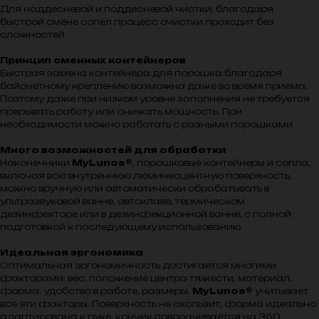
Для наддесневой и поддесневой чистки: благодаря
быстрой смене сопел процесс очистки проходит без
сложностей
Принцип сменных контейнеров
Быстрая замена контейнера для порошка благодаря
байонетному креплению возможна даже во время приема.
Поэтому даже при низком уровне заполнения не требуется
прерывать работу или снижать мощность. При
необходимости можно работать с разными порошками
Много возможностей для обработки
Наконечники
MyLunos®
, порошковые контейнеры и сопла,
включая всю внутреннюю люминесцентную поверхность,
можно вручную или автоматически обрабатывать в
ультразвуковой ванне, автоклаве, термическом
дезинфекторе или в дезинфекционной ванне, с полной
подготовкой к последующему использованию
Идеальная эргономика
Оптимальная эргономичность достигается многими
факторами: вес, положение центра тяжести, материал,
форма, удобство в работе, размеры.
MyLunos®
учитывает
все эти факторы. Поверхность не скользит, форма идеально
адаптирована к руке, кончик поворачивается на 360