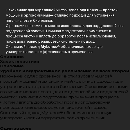
Наконечник для абразивной чистки зубов
MyLunos
®— простой,
мощный и эргономичный— отлично подходит для устранения
пятен, налета и биопленки.
С разными соплами его можно использовать для наддесневой или
поддесневой очистки. Начиная с подготовки, применения в
процессе чистки и вплоть до обработки после использования,
последовательно реализуется системный подход.
Системный подход
MyLunos
® обеспечивает высокую
универсальность и эффективность в применении.
Описание
Характеристики
Описание
Удобное и эффективное распыление со всех сторон
Наконечник для абразивной чистки зубов MyLunos® -
простой, мощный и эргономичный - отлично подходит для
устранения пятен, налета и биопленки. С разными соплами
его можно использовать для наддесневой или поддесневой
очистки. Начиная с подготовки, применения в процессе
чистки и вплоть до обработки после использования,
последовательно реализуется системный подход.
Системный подход MyLunos® обеспечивает высокую
универсальность и эффективность в применении
Один за всех