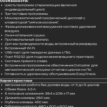
Особенности:
Шесть программ стерилизации (включая
индивидуальный цикл).
Три тестовые программы.
Монохроматический графический дисплей с
клавиатурой "мягкое касание".
Фракционированная вакуумная система удаления
воздуха.
Окончательная сушка.
Противопыльный фильтр.
Датчик проводимости воды, встроенный в резервуар.
Встроенный Wi-Fi.
USB-порт (для передачи данных с ПК).
Порт RS232 (для подключения внешнего принтера).
Система прямого слива.
Встроенное программное обеспечение Dataster для
автоматической загрузки отчетов о циклах на ПК.
Готовность к удаленному обслуживанию EasyCheck.
Характеристики
Автономная работа без долива воды: от 5 до 9 циклов;
Объем бака: 4,5 л;
6 лотков из алюминия: 384 x 208 x 17 мм
Диаметр камеры: 280 мм;
Глубина камеры: 450 мм;
Габариты корпуса: 480 × 500 × 600 мм;