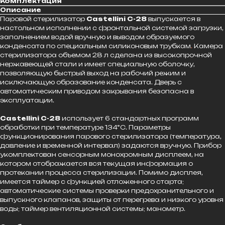
Комплектация
Описание
Паровой стерилизатор
Castellini C-28
выпускается в
настольном исполнении с фронтальной системой загрузки,
заполнением водой вручную и выводом образуемого
конденсата по специальным силиконовым трубкам
.
Камера
стерилизатора объемом 28 л сделана из высокопрочной
нержавеющей стали и имеет специальную оболочку,
позволяющую быстрый выход на рабочий режим и
исключающую образование конденсата. Дверь с
автоматическим приводом закрывания безопасна в
эксплуатации.
Castellini C-28
использует 6 стандартных программ
обработки при температуре 134°С. Параметры
функционирования парового стерилизатора (температура,
давление и временной интервал) задаются вручную. Прибор
укомплектован сенсорным монохромным дисплеем, на
котором отображается вся текущая информация о
протекании процесса стерилизации. Помимо дисплея,
имеется таймер с функцией отложенного старта;
автоматические системы проверки предохранительного и
выпускного клапанов, защиты от перегрева и низкого уровня
воды; таймер вентиляционной системы; манометр.