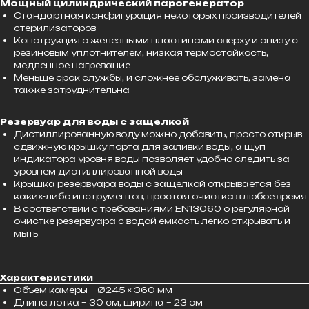
Мощный цилиндрический парогенератор
Стандартная конфигурация некоторых производителей
стерилизаторов
Конструкция с железными пластинами сверху и снизу с
резиновым уплотнителем, низкая термостойкость,
медленное нагревание
Меньше срок службы, и сложнее обслуживать, замена
также затруднительна
Резервуар для воды с защелкой
Дистиллированную воду можно добавить, просто открыв
сдвижную крышку порта для заливки воды, а щуп
индикатора уровня воды позволяет удобно следить за
уровнем дистиллированной воды
Крышка резервуара воды с защелкой открывается без
каких-либо инструментов, простая очистка в любое время
В соответствии с требованиями EN13060 о регулярной
очистке резервуара с водой емкость легко открывать и
мыть
Характеристики
Объем камеры – Ø245 × 360 мм
Длина лотка – 30 см, ширина – 23 см