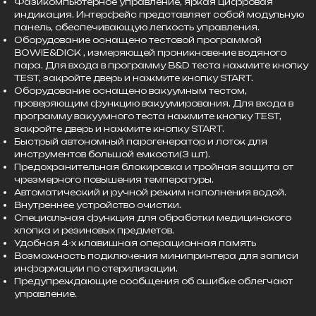
Фазикомпьютерное управление, яркая цифровая
индикация. Интерфейс представляет собой модульную
панель, обеспечивающую легкость управления.
Оборудование оснащено тестовой программой
BOWIE&DICK , измеряющей проникновение водяного
пара. Для входа в программу B&D теста нажмите кнопку
TEST, закройте дверь и нажмите кнопку START.
Оборудование оснащено вакуумным тестом,
проверяющим функцию вакуумирования. Для входа в
программу вакуумного теста нажмите кнопку TEST,
закройте дверь и нажмите кнопку START.
Быстрый автономный парогенератор и лоток для
инструментов большой емкости(3 шт).
Предохранительная блокировка и тройная защита от
чрезмерного повышения температуры.
Автоматический и ручной режим наполнения водой.
Внутреннее устройство очистки.
Специальная функция для обработки медицинского
хлопка и резиновых предметов.
Удобная 4-х клавишная операционная память
Возможность подключения минипринтера для записи
информации по стерилизации.
Предупреждающие сообщения об ошибке облегчают
управление.