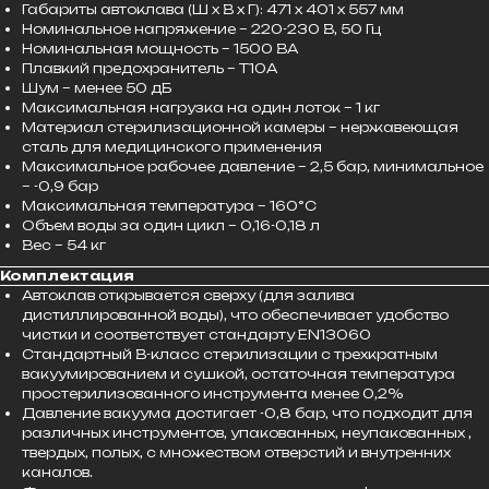
Габариты автоклава (Ш х В х Г): 471 х 401 х 557 мм
Номинальное напряжение – 220-230 В, 50 Гц
Номинальная мощность – 1500 ВА
Плавкий предохранитель – Т10А
Шум – менее 50 дБ
Максимальная нагрузка на один лоток – 1 кг
Материал стерилизационной камеры – нержавеющая
сталь для медицинского применения
Максимальное рабочее давление – 2,5 бар, минимальное
– -0,9 бар
Максимальная температура – 160°C
Объем воды за один цикл – 0,16-0,18 л
Вес – 54 кг
Комплектация
Автоклав открывается сверху (для залива
дистиллированной воды), что обеспечивает удобство
чистки и соответствует стандарту EN13060
Стандартный В-класс стерилизации с трехкратным
вакуумированием и сушкой, остаточная температура
простерилизованного инструмента менее 0,2%
Давление вакуума достигает -0,8 бар, что подходит для
различных инструментов, упакованных, неупакованных ,
твердых, полых, с множеством отверстий и внутренних
каналов.