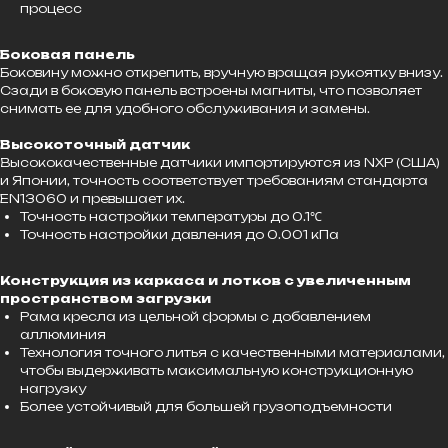
процесс
Боковая панель
Боковину можно открепить, вручную вращая рукоятку внизу.
Сзади в боковую панель встроены магниты, что позволяет
снимать ее для удобного обслуживания и замены.
Высокоточный датчик
Высококачественные датчики импортируются из NXP (США)
и Японии, точность соответствует требованиям стандарта
EN13060 и превышает их.
Точность настройки температуры до 0.1℃
Точность настройки давления до 0.001 кПа
Конструкция из каркаса и лотков с увеличенным
пространством загрузки
Рама кресла из цельной формы с добавлением
аллюминия
Технология точного литья с качественными материалами,
чтобы выдерживать максимальную конструкционную
нагрузку
Более устойчивый для большей грузоподъемности