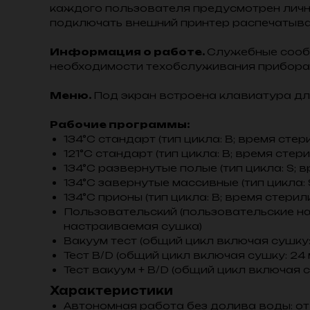
каждого пользователя предусмотрен личны
подключать внешний принтер распечатыват
Информация о работе.
Служебные сооб
необходимости техобслуживания прибора
Меню.
Под экран встроена клавиатура дл
Рабочие программы:
134°С стандарт (тип цикла: В; время стер
121°С стандарт (тип цикла: В; время стер
134°С развернутые полые (тип цикла: S; в
134°С завернутые массивные (тип цикла: 
134°С прионы (тип цикла: В; время стерил
Пользовательский (пользовательские настр
настраиваемая сушка)
Вакуум тест (общий цикл включая сушку: 
Тест B/D (общий цикл включая сушку: 24 
Тест вакуум + B/D (общий цикл включая с
Характеристики
Автономная работа без долива воды: от 