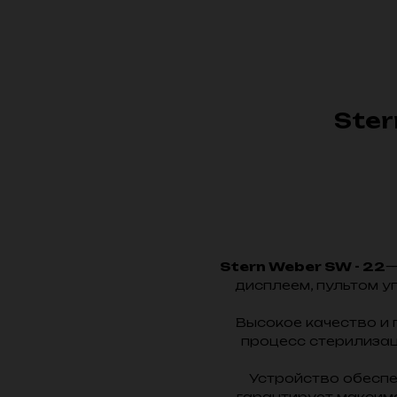
Ster
Stern Weber SW - 22
—
дисплеем, пультом у
Высокое качество и 
процесс стерилизац
Устройство обеспе
гарантирует максим