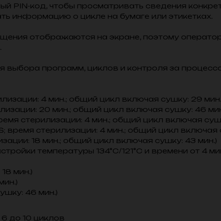
й PIN-код, чтобы просматривать сведения конкре
ь информацию о цикле на бумаге или этикетках.
щения отображаются на экране, поэтому операто
.
я выбора программ, циклов и контроля за процессо
илизации: 4 мин.; общий цикл включая сушку: 29 мин.
илизации: 20 мин.; общий цикл включая сушку: 46 мин
ремя стерилизации: 4 мин.; общий цикл включая сушк
S; время стерилизации: 4 мин.; общий цикл включая с
изации: 18 мин.; общий цикл включая сушку: 43 мин.)
ойки температуры 134°С/121°С и времени от 4 мин (п
18 мин.)
мин.)
ушку: 46 мин.)
6 до 10 циклов