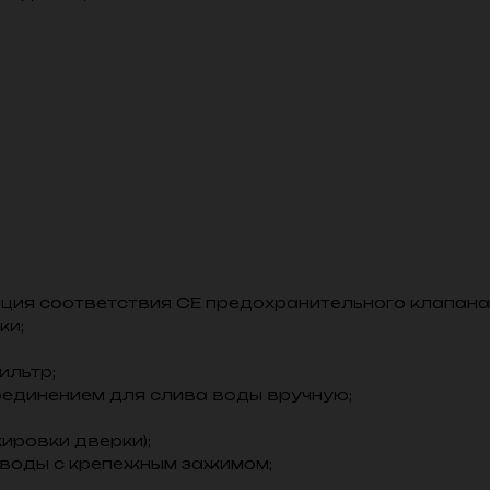
ция соответствия CE предохранительного клапана
ки;
ильтр;
единением для слива воды вручную;
ировки дверки);
 воды с крепежным зажимом;