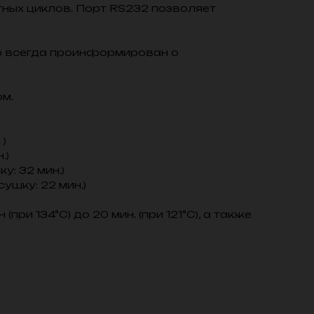
тных циклов. Порт RS232 позволяет
р всегда проинформирован о
м.
 )
.)
у: 32 мин.)
ушку: 22 мин.)
ри 134°С) до 20 мин. (при 121°С), а также