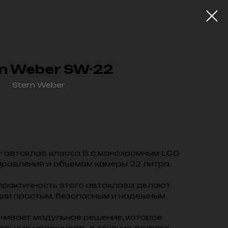
n Weber SW-22
Stern Weber
В корзину
 автоклав класса В с монохромным LCD
правления и объемом камеры 22 литра.
практичность этого автоклава делают
ии простым, безопасным и надежным.
чивает модульное решение, которое
альную надежность в течение долгого