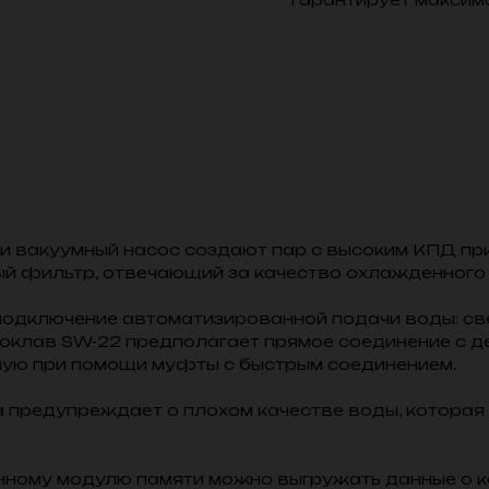
 вакуумный насос создают пар с высоким КПД пр
ый фильтр, отвечающий за качество охлажденного 
дключение автоматизированной подачи воды: свер
токлав SW-22 предполагает прямое соединение с 
ную при помощи муфты с быстрым соединением.
 предупреждает о плохом качестве воды, которая 
ному модулю памяти можно выгружать данные о к