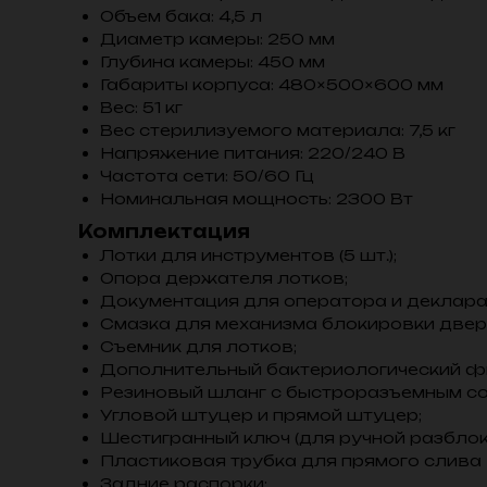
Объем бака: 4,5 л
Диаметр камеры: 250 мм
Глубина камеры: 450 мм
Габариты корпуса: 480×500×600 мм
Вес: 51 кг
Вес стерилизуемого материала: 7,5 кг
Напряжение питания: 220/240 В
Частота сети: 50/60 Гц
Номинальная мощность: 2300 Вт
Комплектация
Лотки для инструментов (5 шт.);
Опора держателя лотков;
Документация для оператора и деклара
Смазка для механизма блокировки двер
Съемник для лотков;
Дополнительный бактериологический ф
Резиновый шланг с быстроразъемным со
Угловой штуцер и прямой штуцер;
Шестигранный ключ (для ручной разблок
Пластиковая трубка для прямого слива
Задние распорки;