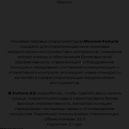
Mocom
В корзину
Линейка паровых стерилизаторов
Mocom Futura
создана для стерилизации многоразовых
хирургических инструментов и материалов, снижения
затрат клиник и обеспечения более высокой
эффективности стерилизации
.
Оборудование
оснащено передовыми системами коммуникации и
оперативного контроля: это задает новые стандарты
качества в сфере стерилизации хирургических
инструментов.
B Futura 22
разработан, чтобы сделать вашу жизнь
проще, сократить расходы и гарантировать более
высокую эффективность. Автоклав оснащен
передовыми системами связи и отслеживания
процессов. Поднимает планку в мире стерилизации.
Объем камеры: 22 л
Гарантия: 2 года