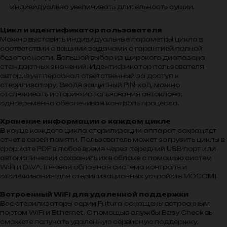
индивидуально увеличивать длительность сушки.
Цикл и идентификатор пользователя
Можно выставить индивидуальные параметры цикла в
соответствии с вашими задачами с гарантией полной
безопасности. Большой выбор из широкого диапазона
стандартных значений. Идентификатор пользователя
авторизует персонал ответственный за доступ к
стерилизатору. Вводя защитный PIN-код, можно
отслеживать историю использования автоклава,
одновременно обеспечивая контроль процесса.
Хранение информации о каждом цикле
В конце каждого цикла стерилизации аппарат сохраняет
отчет в своей памяти. Пользователь может загрузить циклы в
формате PDF в любое время через передний USB-порт или
автоматически сохранить их в облаке с помощью систем
WiFi и Di.VA. (первая облачная система контроля и
отслеживания для стерилизационных устройств MOCOM).
Встроенный WiFi для удаленной поддержки
Все стерилизаторы серии Futura оснащены встроенным
портом WiFi и Ethernet. С помощью службы Easy Check вы
сможете получать удаленную сервисную поддержку.