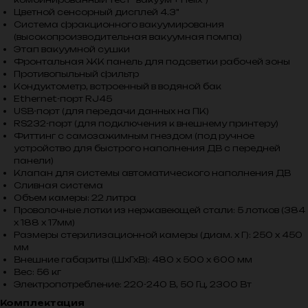
Цветной сенсорный дисплей 4.3"
Система фракционного вакуумирования
(высокопроизводительная вакуумная помпа)
Этап вакуумной сушки
Фронтальная ЖК панель для подсветки рабочей зоны
Противопыльный фильтр
Кондуктометр, встроенный в водяной бак
Ethernet-порт RJ45
USB-порт (для передачи данных на ПК)
RS232-порт (для подключения к внешнему принтеру)
Фиттинг с самозажимным гнездом (под ручное
устройство для быстрого наполнения ДВ с передней
панели)
Клапан для системы автоматического наполнения ДВ
Сливная система
Объем камеры: 22 литра
Проволочные лотки из нержавеющей стали: 5 лотков (384
х 188 х 17мм)
Размеры стерилизационной камеры (диам. х Г): 250 х 450
мм
Внешние габариты (ШхГхВ): 480 х 500 х 600 мм
Вес: 56 кг
Электропотребление: 220-240 В, 50 Гц, 2300 Вт
Комплектация