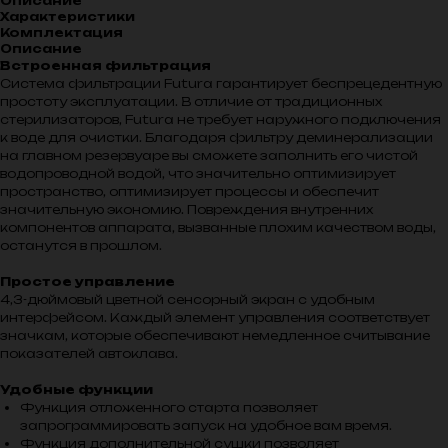
Описание
Характеристики
Комплектация
Описание
Встроенная фильтрация
Система фильтрации Futura гарантирует беспрецедентную
простоту эксплуатации. В отличие от традиционных
стерилизаторов, Futura не требует наружного подключения
к воде для очистки. Благодаря фильтру деминерализации
на главном резервуаре вы сможете заполнить его чистой
водопроводной водой, что значительно оптимизирует
пространство, оптимизирует процессы и обеспечит
значительную экономию. Повреждения внутренних
компонентов аппарата, вызванные плохим качеством воды,
останутся в прошлом.
Простое управление
4,3-дюймовый цветной сенсорный экран с удобным
интерфейсом. Каждый элемент управления соответствует
значкам, которые обеспечивают немедленное считывание
показателей автоклава.
Удобные функции
Функция отложенного старта позволяет
запрограммировать запуск на удобное вам время.
Функция дополнительной сушки позволяет