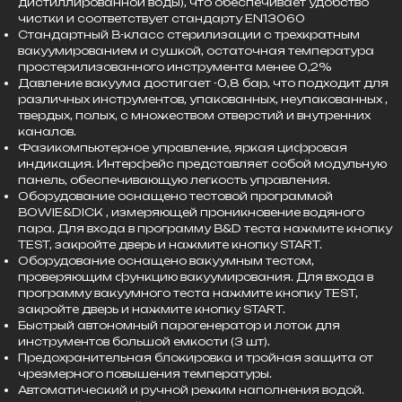
дистиллированной воды), что обеспечивает удобство
чистки и соответствует стандарту EN13060
Стандартный В-класс стерилизации с трехкратным
вакуумированием и сушкой, остаточная температура
простерилизованного инструмента менее 0,2%
Давление вакуума достигает -0,8 бар, что подходит для
различных инструментов, упакованных, неупакованных ,
твердых, полых, с множеством отверстий и внутренних
каналов.
Фазикомпьютерное управление, яркая цифровая
индикация. Интерфейс представляет собой модульную
панель, обеспечивающую легкость управления.
Оборудование оснащено тестовой программой
BOWIE&DICK , измеряющей проникновение водяного
пара. Для входа в программу B&D теста нажмите кнопку
TEST, закройте дверь и нажмите кнопку START.
Оборудование оснащено вакуумным тестом,
проверяющим функцию вакуумирования. Для входа в
программу вакуумного теста нажмите кнопку TEST,
закройте дверь и нажмите кнопку START.
Быстрый автономный парогенератор и лоток для
инструментов большой емкости (3 шт).
Предохранительная блокировка и тройная защита от
чрезмерного повышения температуры.
Автоматический и ручной режим наполнения водой.