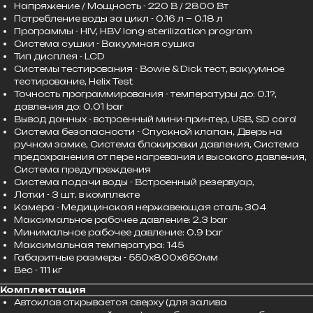
Напряжение / Мощность - 220 В / 2800 Вт
Потребление воды за цикл - 0.16 л ~ 0.18 л
Программы - HIV, HBV long-sterilization program
Система сушки - Вакуумная сушка
Тип дисплея - LCD
Системы тестирования - Bowie & Dick тест, вакуумное
тестирование, Helix Test
Точность программирования - температуры до: 0.1?,
давления до: 0.01 bar
Вывод данных - встроенный мини-принтер, USB, SD card
Система безопасности - Спускной клапан, Дверь на
ручном замке, Система блокировки давления, Система
предохранения от пере нагревания и высокого давления,
Система предупреждения
Система подачи воды - Встроенный резервуар,
Лотки - 3 шт. в комплекте
Камера - Медицинская нержавеющая сталь 304
Максимальное рабочее давление: 2.3 bar
Минимальное рабочее давление: 0.9 bar
Максимальная температура: 145
Габаритные размеры - 550x800x650мм
Вес - 111 кг
Комплектация
Автоклав открывается сверху (для залива