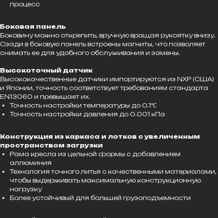
процесс
Боковая панель
Боковину можно открепить, вручную вращая рукоятку внизу.
Сзади в боковую панель встроены магниты, что позволяет
снимать ее для удобного обслуживания и замены.
Высокоточный датчик
Высококачественные датчики импортируются из NXP (США)
и Японии, точность соответствует требованиям стандарта
EN13060 и превышает их.
Точность настройки температуры до 0.1℃
Точность настройки давления до 0.001 кПа
Конструкция из каркаса и лотков с увеличенным
пространством загрузки
Рама кресла из цельной формы с добавлением
аллюминия
Технология точного литья с качественными материалами,
чтобы выдерживать максимальную конструкционную
нагрузку
Более устойчивый для большей грузоподъемности