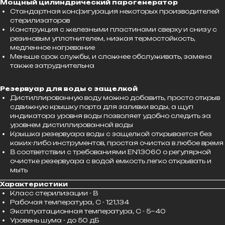
Мощный цилиндрический парогенератор
Стандартная конфигурация некоторых производителей
стерилизаторов
Конструкция с железными пластинами сверху и снизу с
резиновым уплотнителем, низкая термостойкость,
медленное нагревание
Меньше срок службы, и сложнее обслуживать, замена
также затруднительна
Резервуар для воды с защелкой
Дистиллированную воду можно добавить, просто открыв
сдвижную крышку порта для заливки воды, а щуп
индикатора уровня воды позволяет удобно следить за
уровнем дистиллированной воды
Крышка резервуара воды с защелкой открывается без
каких-либо инструментов, простая очистка в любое время
В соответствии с требованиями EN13060 о регулярной
очистке резервуара с водой емкость легко открывать и
мыть
Характеристики
Класс стерилизации - B
Рабочая температура, С - 121,134
Эксплуатационная температура, С - 5~40
Уровень шума - до 50 дБ