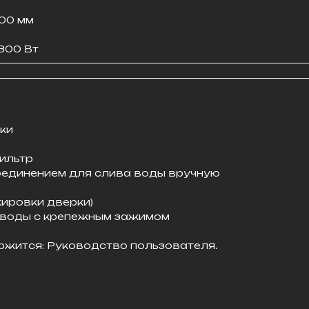
600 мм
2300 Вт
ки
ильтр
оединением для слива воды вручную
кировки дверки)
 воды с крепежным зажимом
ржится: Руководство пользователя.