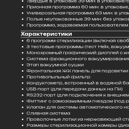
Твердые в упаковке 39 мин: в упаковке/б
Прионная программа 60 мин: в упаковке, 
Универсальная программа 63 мин: в упако
Полые неупакованные 39 мин: без упаковк
Программа, задаваемая пользователем
Характеристики
6 программ стерилизации (включая сво
3 тестовые программы (тест Helix, вакуум
Монохромный графический дисплей с к
Система фракционного вакуумирования
Этап вакуумной сушки
Фронтальная ЖК панель для подсветки
Противопыльный фильтр
Кондуктометр, встроенный в водяной ба
USB-порт (для передачи данных на ПК)
RS232-порт (для подключения к внешнем
Фиттинг с самозажимным гнездом (под р
Клапан для системы автоматического н
Сливная система
Проволочные лотки из нержавеющей стали
Размеры стерилизационной камеры (диам.