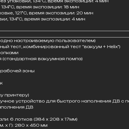
ез упаковки, 134°C, время экспозиции: 4 мин
134°C, время экспозиции: 18 мин
вке, 121°C, время экспозиции: 20 мин
и, 134°C, время экспозиции: 4 мин
бодно настраиваемую пользователем)
ный тест, комбинированный тест "вакуум + Helix")
нопками
 (стандартная вакуумная помпа)
 рабочей зоны
к
у принтеру)
учное устройство для быстрого наполнения ДВ с п
аполнения ДВ
: 6 лотков (384 х 208 х 17мм)
 х Г): 280 х 450 мм