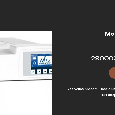
Moc
29000
Автоклав Mocom Classic к
предва