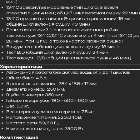
мин.)
134°С завернутые массивные (тип цикла: S; время
стерилизации: 4 мин.; общий цикл включая сушку: 22 мин.)
134°С прионы (тип цикла: В; время стерилизации: 18 мин.;
общий цикл включая сушку: 43 мин.)
Пользовательский (пользовательские настройки
температуры 134°С/121°С и времени от 4 мин (при 134°С) до
20 мин. (при 121°С), а также настраиваемая сушка)
Вакуум тест (общий цикл включая сушку: 18 мин.)
Тест B/D (общий цикл включая сушку: 24 мин.)
Тест вакуум + B/D (общий цикл включая сушку: 46 мин.)
Характеристики
Автономная работа без долива воды: от 7 до 11 циклов;
Объем бака: 4,5 л;
5 лотков из алюминия: 284 х 188 х 17 мм;
Диаметр камеры: 250 мм;
Глубина камеры: 350 мм;
Габариты корпуса: 480 × 500 × 600 мм;
Вес: 50 кг;
Вес стерилизуемого материала: 7,5 кг;
Напряжение питания: 220/240В;
Частота сети: 50/60 Гц;
Номинальная мощность: 2300 Вт.
Комплектация