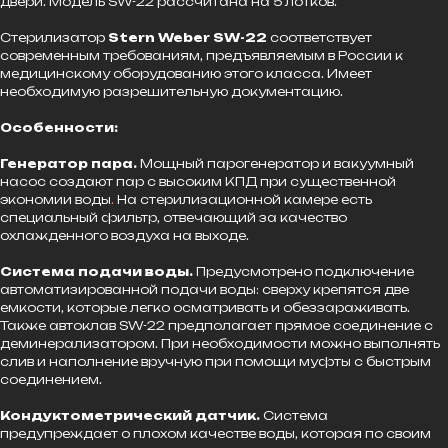
двери. Модель SW-22 рассчитана на 5 лотков.
Стерилизатор
Stern Weber SW-22
соответствует
современным требованиям, предъявляемым в России к
медицинскому оборудованию этого класса. Имеет
необходимую разрешительную документацию.
Особенности:
Генератор пара.
Мощный парогенератор и вакуумный
насос создают пар с высоким КПД при существенной
экономии воды
.
На стерилизационной камере есть
специальный фильтр, отвечающий за качество
охлажденного воздуха на выходе.
Система подачи воды.
Предусмотрено подключение
автоматизированной подачи воды: сверху крепятся две
емкости, которые легко осматривать и обеззараживать.
Также автоклав SW-22 предполагает прямое соединение с
деминерализатором. При необходимости можно выполнять
слив и наполнение вручную при помощи муфты с быстрым
соединением.
Кондуктометрический датчик.
Система
предупреждает о плохом качестве воды, которая по своим