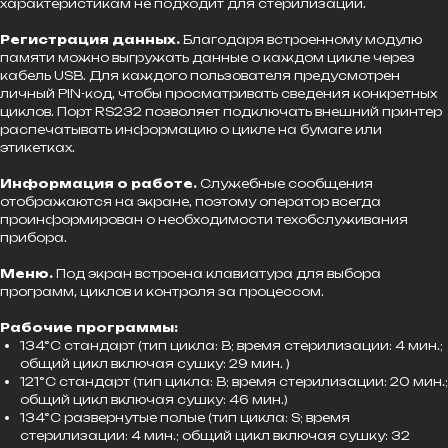
характеристикам не подходит для стерилизации.
Регистрация данных.
Благодаря встроенному модулю
памяти можно выгружать данные о каждом цикле через
кабель USB. Для каждого пользователя предусмотрен
личный PIN-код, чтобы просматривать сведения конкретных
циклов. Порт RS232 позволяет подключать внешний принтер
распечатывать информацию о цикле на бумаге или
этикетках.
Информация о работе.
Служебные сообщения
отображаются на экране, поэтому оператор всегда
проинформирован о необходимости техобслуживания
прибора.
Меню.
Под экран встроена клавиатура для выбора
программ, циклов и контроля за процессом.
Рабочие программы:
134°С стандарт (тип цикла: В; время стерилизации: 4 мин.;
общий цикл включая сушку: 29 мин. )
121°С стандарт (тип цикла: В; время стерилизации: 20 мин.;
общий цикл включая сушку: 46 мин.)
134°С развернутые полые (тип цикла: S; время
стерилизации: 4 мин.; общий цикл включая сушку: 32