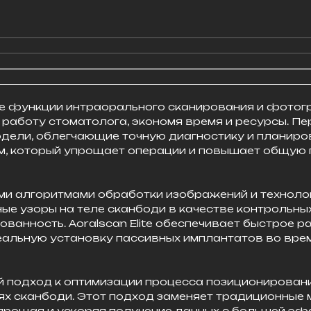
 себе функции интраорального сканирования и фотог
аботу стоматолога, экономя время и ресурсы. Пере
дели, облегчающие точную диагностику и планиро
, который упрощает операции и повышает общую 
ыми алгоритмами обработки изображений и техноло
е узоры на теле сканбоди в качестве контрольных 
ованность. Aoralscan Elite обеспечивает быстрое р
еальную установку пассивных имплантатов во врем
й подход к оптимизации процесса позиционирован
ях сканбоди. Этот подход заменяет традиционные
упрощая и ускоряя получение данных с большей эф