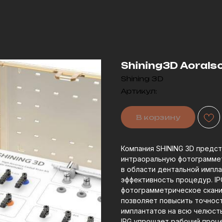
Shining3D Aoralsc
Shining 3D
Артикул:
В корзину
Компания SHINING 3D предс
интраоральную фотограммет
в области дентальной импла
эффективность процедур. IP
фотограмметрическое скани
позволяет повысить точност
имплантатов на всю челюсть
IPG упрощает рабочий проц