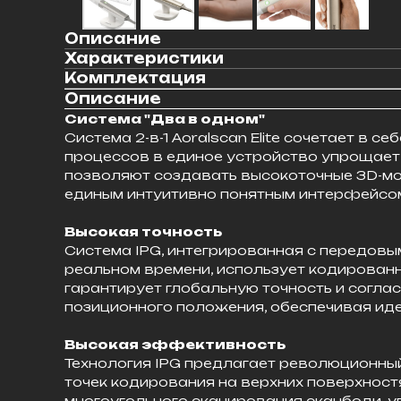
Описание
Характеристики
Комплектация
Описание
Система "Два в одном"
Система 2-в-1 Aoralscan Elite сочетает в
процессов в единое устройство упрощает р
позволяют создавать высокоточные 3D-мо
единым интуитивно понятным интерфейсом
Высокая точность
Система IPG, интегрированная с передов
реальном времени, использует кодированны
гарантирует глобальную точность и соглас
позиционного положения, обеспечивая ид
Высокая эффективность
Технология IPG предлагает революционны
точек кодирования на верхних поверхност
многоугольного сканирования сканбоди, 