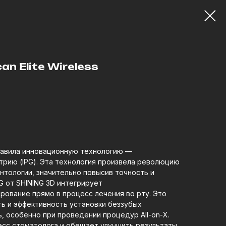
an Elite Wireless
тавила инновационную технологию —
рию (IPG). Эта технология произвела революцию
нтологии, значительно повысив точность и
G от SHINING 3D интегрирует
рование прямо в процесс лечения во рту. Это
ь и эффективность установки беззубых
, особенно при проведении процедур All-on-X.
есс стоматолога и обещает улучшить результаты