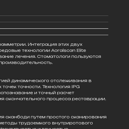
рамметрии. Интеграция этих двух
довые технологии Aoralscan Elite
вание лечения. Стоматологи пользуются
производительность.
гией динамического отслеживания в
точек точности. Технология IPG
аспознавание и точный расчет
я окончательного процесса реставрации.
ия сканбоди путем простого сканирования
 методы трудоемкого внутриротового
фективностью и точностью.