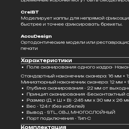
CreIBT
Моделирует каппы для непрямой фиксации
быстрее и точнее фиксировать брекеты.
AccuDesign
Ортодонтические модели или реставрацио
печати
Характеристики
Поле сканирования одного кадра- Наконе
Стандартный наконечник сканера: 16 мм × 1
Миниатюрный наконечник сканера: 12 мм × 
Глубина сканирования - 22 мм от выход
Принцип сканирования -Бесконтактный 
Размер (Д × Ш × В) -245 мм x 30 мм x 26 м
Вес - 124 г (без кабелей)
Вывод - STL, OBJ, МНОГОСЛОЙНЫЙ
Порт подключения - Тип-C
Комплектация