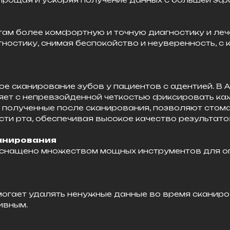
нтам более комфортную и точную диагностику и лече
гностику, снимая беспокойство и неуверенность, с
 сканирование зубов у пациентов с адентией. В Aor
ляет с непревзойденной четкостью фиксировать ка
 полученные после сканирования, позволяют стома
ти рта, обеспечивая высокое качество результатов
анирования
e оснащено множеством мощных инструментов для о
могает удалять ненужные данные во время сканиро
ивным.