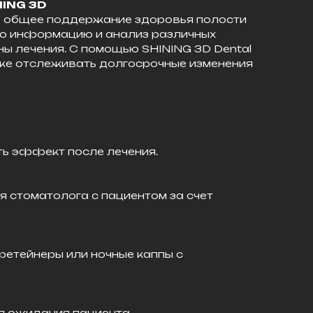
NING 3D
д в общее поддержание здоровья полости
ую информацию и анализ различных
ны лечения. С помощью SHINING 3D Dental
кже отслеживать долгосрочные изменения
ть эффект после лечения.
 стоматолога с пациентом за счет
ретейнеры или ночные каппы с
я ожидания пациента.