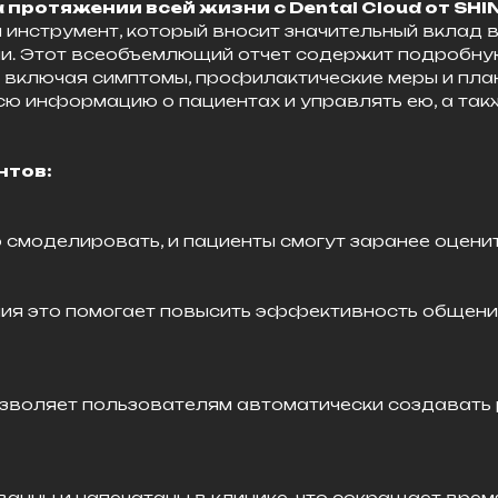
протяжении всей жизни с Dental Cloud от SHI
ый инструмент, который вносит значительный вкла
зни. Этот всеобъемлющий отчет содержит подробн
, включая симптомы, профилактические меры и пла
всю информацию о пациентах и управлять ею, а та
нтов:
смоделировать, и пациенты смогут заранее оцени
ия это помогает повысить эффективность общения
зволяет пользователям автоматически создавать 
анны и напечатаны в клинике, что сокращает врем