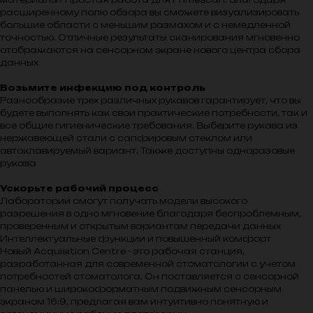
расширенному полю обзора вы сможете визуализировать
большие области с меньшим размахом и с немедленной
точностью. Отличные результаты сканирования мгновенно
отображаются на сенсорном экране нового центра сбора
данных
Возьмите инфекцию под контроль
Разнообразие трех различных рукавов гарантирует, что вы
будете выполнять как свои практические потребности, так и
все общие гигиенические требования. Выберите рукава из
нержавеющей стали с сапфировым стеклом или
автоклавируемый вариант. Также доступны одноразовые
рукава
Ускорьте рабочий процесс
Лаборатории смогут получать модели высокого
разрешения в одно мгновение благодаря беспроблемным,
проверенным и открытым вариантам передачи данных
Интеллектуальные функции и повышенный комфорт
Новый Acquisition Centre - это рабочая станция,
разработанная для современной стоматологии с учетом
потребностей стоматолога. Он поставляется с сенсорной
панелью и широкоформатным подвижным сенсорным
экраном 16:9, предлагая вам интуитивно понятную и