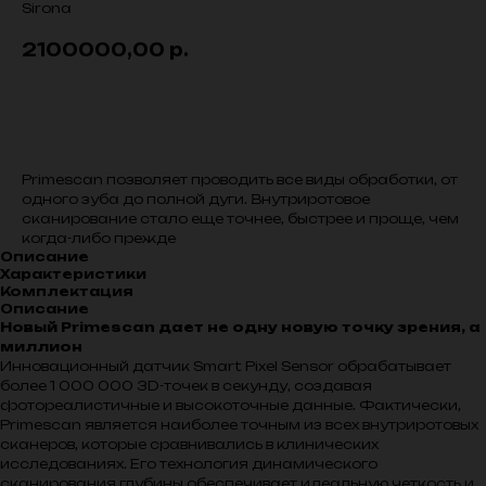
Sirona
2100000,00
р.
В корзину
Primescan позволяет проводить все виды обработки, от
одного зуба до полной дуги. Внутриротовое
сканирование стало еще точнее, быстрее и проще, чем
когда-либо прежде
Описание
Характеристики
Комплектация
Описание
Новый Primescan дает не одну новую точку зрения, а
миллион
Инновационный датчик Smart Pixel Sensor обрабатывает
более 1 000 000 3D-точек в секунду, создавая
фотореалистичные и высокоточные данные. Фактически,
Primescan является наиболее точным из всех внутриротовых
сканеров, которые сравнивались в клинических
исследованиях. Его технология динамического
сканирования глубины обеспечивает идеальную четкость и