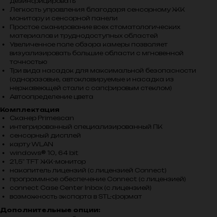
дезинфицировать
Легкость управления благодаря сенсорному ЖК
монитору и сенсорной панели
Простое сканирование всех стоматологических
материалов и труднодоступных областей
Увеличенное поле обзора камеры позволяет
визуализировать большие области с мгновенной
точностью
Три вида насадок для максимальной безопасности
(одноразовые, автоклавируемые и насадка из
нержавеющей стали с сапфировым стеклом)
Автоопределение цвета
Комплектация
Сканер Primescan
интегрированный специализированный ПК
сенсорный дисплей
карту WLAN
windows® 10, 64 bit
21,5” TFT ЖК-монитор
накопитель лицензий (с лицензией Connect)
программное обеспечение Connect (c лицензией)
сonnect Case Center Inbox (c лицензией)
возможность экспорта в STL-формат
Дополнительные опции: