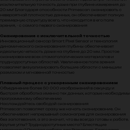
исключительную точность даже при глубине измерения до
20 мм! Благодаря способности Primescan сканировать с
невероятной плотностью данных, он обеспечивает полную
трехмерную структуру всего, что находится в его поле
зрения, - с самого первого сканирования
Сканирование с исключительной точностью
Инновационный сенсор Smart Pixel Sensor и технология
динамического сканирования глубины обеспечивает
идеальную четкость даже на глубине до 20 мм. Простое
сканирование всех стоматологических материалов и
труднодоступных областей. Увеличенное поле зрения
позволяет визуализировать большие области с меньшим
размахом и мгновенной точностью
Плавный процесс с ускоренным сканированием
Объединение более 50 000 изображений в секунду и
быстрая обработка именно тех данных, которые необходимы
программному обеспечению
Наслаждайтесь свободой сканирования
Primescan позволяет сразу же начать сканирование. Он
обеспечивает непрерывный самонагрев для сканирования
без запотевания, а это значит, что вы всегда готовы к работе.
Крутые углы? Труднодоступные места? Блестящие
материалы? Простая работа для Primescan. Благодаря