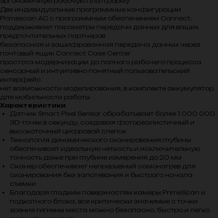
эргономичную рабочую платформу
Две индивидуальные программные конфигурации
Primescan AC с программным обеспечением Connect:
поддерживает параметры передачи данных для ваших
предпочтительных партнеров
безопасная и зашифрованная передача данных через
почтовый ящик Connect Case Center
простота модернизации до полного рабочего процесса
сенсорный и интуитивно понятный пользовательский
интерфейс
нет возможности моделирования, в комплекте аккумулятор
для мобильности работы
Характеристики
Датчик Smart Pixel Sensor обрабатывает более 1 000 000
3D-точек в секунду, создавая фотореалистичный и
высокоточный цифровой слепок
Технология динамического сканирования глубины
обеспечивает идеальную четкость и исключительную
точность даже при глубине измерения до 20 мм
Сканер обеспечивает непрерывный самонагрев для
сканирования без запотевания и быстрого начала
съемки
Благодаря гладким поверхностям камеры PrimeScan и
подкатного блока, все критически значимые с точки
зрения гигиены места можно безопасно, быстро и легко