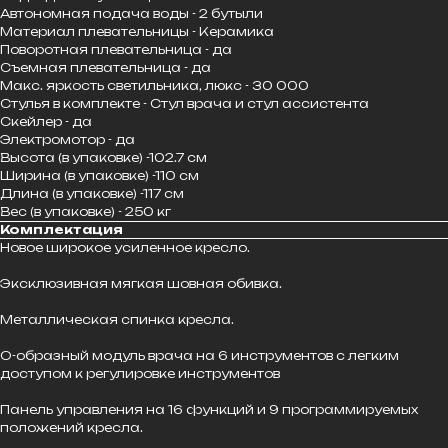
Автономная подача воды - 2 бутыли
Материал плевательницы - Керамика
Поворотная плевательница - да
Съемная плевательница - да
Макс. яркость светильника, люкс - 30 000
Стулья в комплекте - Стул врача и стул ассистента
Скейлер - да
Электромотор - да
Высота (в упаковке) -102.7 см
Ширина (в упаковке) -110 см
Длина (в упаковке) -117 см
Вес (в упаковке) - 250 кг
Комплектация
Новое широкое усиленное кресло.
Эксклюзивная мягкая шовная обивка.
Металлическая спинка кресла.
О-образный модуль врача на 6 инструментов с легким
доступом к регулировке инструментов
Панель управления на 16 функций и 9 программируемых
положений кресла.