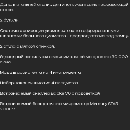
Дополнительный столик для инструментов их нержавеющей
стали.
2 бутыли.
Система аспирации укомплектована гофрированными
шлангами большого диаметра + предподготовка под помпу.
2 стула с мягкой спинкой.
8-диодный светильник с максимальной мощностью 30 000
люкс.
Модуль ассистента на 4 инструмента
Набор наконечников из 4 предметов
Встраиваемый скейлер Baolai C6 с подсветкой
Встраиваемый бесщеточный микромотор Mercury STAR
200EM