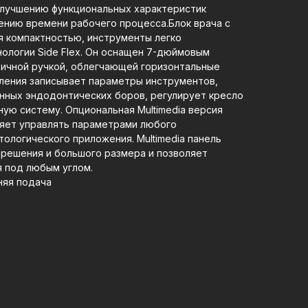
улучшению функциональных характеристик
ению времени рабочего процесса.Блок врача с
я компактностью, инструменты легко
ологии Side Flex. Он оснащен 7-дюймовым
тичной ручкой, облегчающей горизонтальные
ления записывает параметры инструментов,
нных эндодонтических боров, регулирует кресло
ую систему. Опциональная Multimedia версия
ляет управлять параметрами любого
ологического приложения. Multimedia панель
зрешения и большого размера и позволяет
 под любым углом.
няя подача