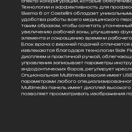
спектр конфигураций, которые обеспечив
Технологии и эффективность для професс
Skema 6 от Castellini обладает уникальны
удобства работы всего медицинского пер
таким образом, чтобы сочетать утонченный
увеличению рабочей зоны, улучшению фун
элемента и сокращению времени рабочего
Блок врача с верхней подачей отличается
извлекаются благодаря технологии Side Fl
дисплеем и практичной ручкой, облегчаю
управления записывает параметры инстру
эндодонтических боров, регулирует кресл
Опциональная Multimedia версия имеет USB
параметрами любого специализированног
Multimedia панель имеет дисплей высоког
позволяет просматривать изображения по