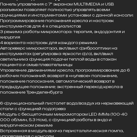
Панель управления с 7" экраном MULTIMEDIA и USB
разъемом позволяет полностью управлять всеми
функциями и инструментами установки с данной консоли:
Программирование положения кресла и настроек
инструментов для 4-х специалистов
3 режима работы микромотора: терапия, эндодонтия и
хирургия
4 варианта настроек для каждого режима
Автореверс микромотора, вкл/выкл фиброоптики на
инструментах (регулировка яркости ф/о), вкл/выкл
светильника функция подачи теплой воды в стакан
пациента и омыв плевательницы
Управление движениями кресла, программирование до 6
рабочих положений; возврат в «нулевое» положение,
положение полоскания, автоматический возврат в
предыдущее положение; экстренный переход кресла в
положение Тренделенбурга
6-функциональный пистолет вода/воздух из нержавеющей
стали с функцией подогрева
Модуль с бесщеточным микромотором LED iMMs (100-40
000 об/мин, 5.3 Нсм), с функцией работы в эндо и
хирургическом режиме
Встроенная в модуль врача перистальтическая помпа,
управляемая с консоли