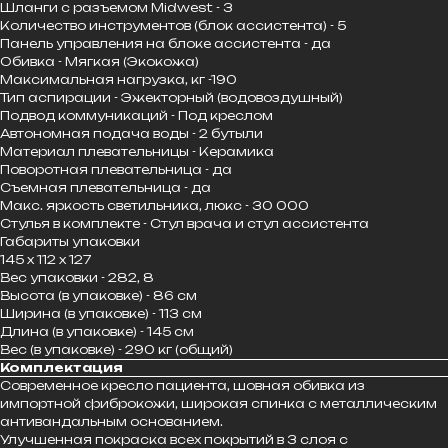
Шланги с разъемом Midwest - 3
Количество инструментов (блок ассистента) - 5
Панель управления на блоке ассистента - да
Обивка - Мягкая (Экокожа)
Максимальная нагрузка, кг -190
Тип аспирации - Эжекторный (водовоздушный)
Подвод коммуникаций - Под креслом
Автономная подача воды - 2 бутыли
Материал плевательницы - Керамика
Поворотная плевательница - да
Съемная плевательница - да
Макс. яркость светильника, люкс - 30 000
Стулья в комплекте - Стул врача и стул ассистента
Габариты упаковки
145 x 112 x 127
Вес упаковки - 282, 8
Высота (в упаковке) - 86 см
Ширина (в упаковке) - 113 см
Длина (в упаковке) - 145 см
Вес (в упаковке) - 290 кг (общий)
Комплектация
Современное кресло пациента, шовная обивка из
импортной фиброкожи, широкая спинка с металлическим
антивандальным основанием.
Улучшенная покраска всех покрытий в 3 слоя с