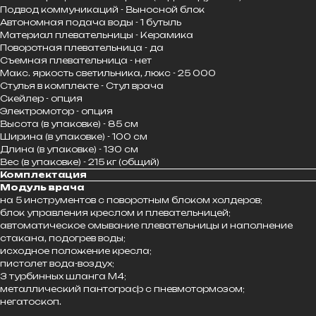
Подвод коммуникаций - Выносной блок
Автономная подача воды - 1 бутыль
Материал плевательницы - Керамика
Поворотная плевательница - да
Съемная плевательница - нет
Макс. яркость светильника, люкс - 25 000
Стулья в комплекте - Стул врача
Скейлер - опция
Электромотор - опция
Высота (в упаковке) - 85 см
Ширина (в упаковке) - 100 см
Длина (в упаковке) - 130 см
Вес (в упаковке) - 215 кг (общий)
Комплектация
Модуль врача
на 5 инструментов с поворотным блоком холдеров;
блок управления креслом и плевательницей;
автоматическое омывание плевательницы и наполнение
стакана, подогрев воды;
исходное положение кресла;
пистолет вода-воздух;
3 турбинных шланга М4;
металлический пантограф с пневмотормозом;
негатоскоп.