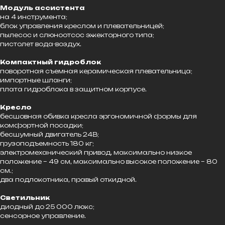
Модуль ассистента
на 4 инструмента;
блок управления креслом и плевательницей;
пылесос и слюноотсос эжекторного типа;
пистолет вода-воздух.
Компактный гидроблок
поворотная съемная керамическая плевательница;
импортные шланги;
плата гидроблока в защитном корпусе.
Кресло
бесшовная обивка кресла эргономичной формы для
комфортной посадки;
бесшумный двигатель 24В;
грузоподъемность 180 кг;
электромеханический привод, максимально низкое
положение – 49 см, максимально высокое положение – 80
см.;
два подлокотника, правый откидной.
Светильник
диодный до 25 000 люкс;
сенсорное управление.