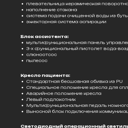
плевательница керамическая поворотн
наполнение стакана
система подачи очищенной воды из бут
эжекторная система аспирации
Блок ассистента:
мультифункциональная панель управле
3-х функциональный пистолет вода-воз
слюноотсос
пылесос
Кресло пациента:
Стандартная бесшовная обивка из PU
Специальное положение кресла для сп
Аварийное положение кресла
Левый подлокотник
Мультифункциональная педаль ножног
Выносной блок подключения коммуника
Светодиодный операционный светиль