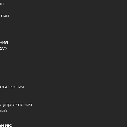
ая
ылки
ния
дух
лёвывания
о управления
ций
ник: