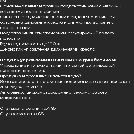
см
Оснащено левым и правым подлокотниками с мягкими
вставками под цвет обивки
Синхронное движение спинки и сиденья; аварийная
остановка движения кресла и спинки при встрече с
препятствием
Подголовник пневматический, регулируемый во всех
полостях
Грузоподъемность до 190 кг
Джойстик управления движениями кресла
Педаль управления STANDART с джойстиком:
Управление инструментами и плавной регулировкой
скорости вращения.
Продувка и промывка шлангов водой.
Возврат кресла в положение полоскания, возврат кресла в
«нулевую» позицию.
Автореверс микромотора, смена режима работы
микромотора.
Стул врача со спинкой S7
Стул ассистента S8