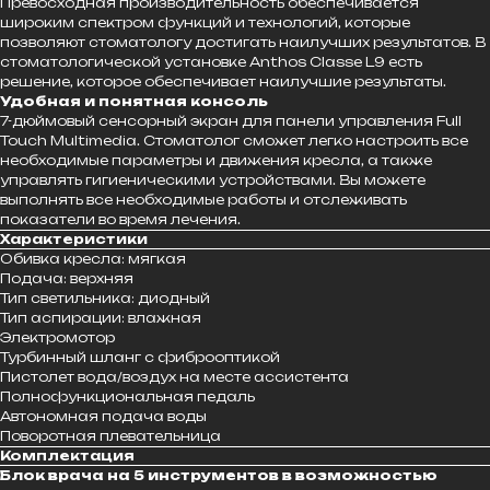
Превосходная производительность обеспечивается
широким спектром функций и технологий, которые
позволяют стоматологу достигать наилучших результатов. В
стоматологической установке Anthos Classe L9 есть
решение, которое обеспечивает наилучшие результаты.
Удобная и понятная консоль
7-дюймовый сенсорный экран для панели управления Full
Touch Multimedia. Стоматолог сможет легко настроить все
необходимые параметры и движения кресла, а также
управлять гигиеническими устройствами. Вы можете
выполнять все необходимые работы и отслеживать
показатели во время лечения.
Характеристики
Обивка кресла: мягкая
Подача: верхняя
Тип светильника: диодный
Тип аспирации: влажная
Электромотор
Турбинный шланг с фиброоптикой
Пистолет вода/воздух на месте ассистента
Полнофункциональная педаль
Автономная подача воды
Поворотная плевательница
Комплектация
Блок врача на 5 инструментов в возможностью