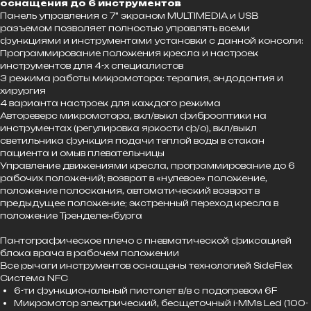
оснащения до 6 инструментов
Панель управления с 7" экраном MULTIMEDIA и USB
разъемом позволяет полностью управлять всеми
функциями и инструментами установки с данной консоли:
Программирование положения кресла и настроек
инструментов для 4-х специалистов
3 режима работы микромотора: терапия, эндодонтия и
хирургия
4 варианта настроек для каждого режима
Автореверс микромотора, вкл/выкл фиброоптики на
инструментах (регулировка яркости ф/о), вкл/выкл
светильника функция подачи теплой воды в стакан
пациента и омыв плевательницы
Управление движениями кресла, программирование до 6
рабочих положений; возврат в «нулевое» положение,
положение полоскания, автоматический возврат в
предыдущее положение; экстренный переход кресла в
положение Тренделенбурга
Пантографическое плечо с пневматической фиксацией
блока врача в рабочем положении
Все рычаги инструментов оснащены технологией SideFlex
Система NFС
6-ти функциональный пистолет в/в с подогревом 6F
Микромотор электрический, бесщеточный i-MMs Led (100-