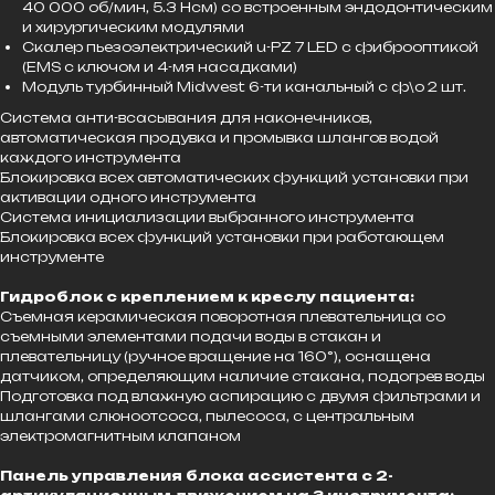
40 000 об/мин, 5.3 Нсм) со встроенным эндодонтическим
и хирургическим модулями
Скалер пьезоэлектрический u-PZ 7 LED с фиброоптикой
(EMS с ключом и 4-мя насадками)
Модуль турбинный Midwest 6-ти канальный c ф\о 2 шт.
Система анти-всасывания для наконечников,
автоматическая продувка и промывка шлангов водой
каждого инструмента
Блокировка всех автоматических функций установки при
активации одного инструмента
Система инициализации выбранного инструмента
Блокировка всех функций установки при работающем
инструменте
Гидроблок с креплением к креслу пациента:
Съемная керамическая поворотная плевательница со
съемными элементами подачи воды в стакан и
плевательницу (ручное вращение на 160°), оснащена
датчиком, определяющим наличие стакана, подогрев воды
Подготовка под влажную аспирацию с двумя фильтрами и
шлангами слюноотсоса, пылесоса, с центральным
электромагнитным клапаном
Панель управления блока ассистента с 2-