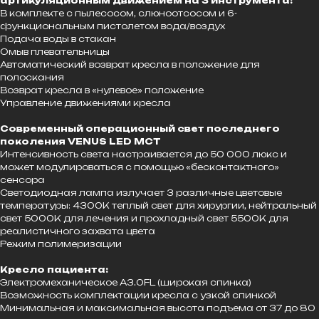
артикуляционным движением на 3 инструмента:
В комплекте с пылесосом, слюноотсосом и 6-
функциональным пистолетом вода/воздух
Подача воды в стакан
Омыв плевательницы
Автоматический возврат кресла в положение для
полоскания
Возврат кресла в «нулевое» положение
Управление движениями кресла
Современный операционный свет последнего
поколения VENUS LED MCT
Интенсивность света настраивается до 50 000 люкс и
может модулироваться с помощью «бесконтактного»
сенсора
Светодиодная лампа излучает 3 различные цветовые
температуры: 4300K теплый свет для хирургии, нейтральный
свет 5000K для лечения и прохладный свет 5500K для
реалистичного захвата цвета
Режим полимеризации
Кресло пациента:
Электромеханическое А3.0FL (широкая спинка)
Возможность комплектации кресла с узкой спинкой
Минимальная и максимальная высота подъема от 37 до 80