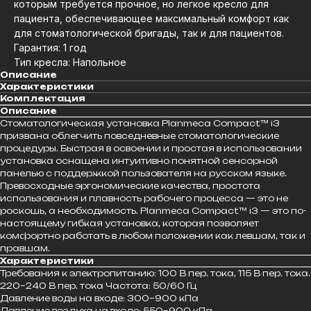
которым требуется прочное, но легкое кресло для
пациента, обеспечивающее максимальный комфорт как
для стоматологической бригады, так и для пациентов.
Гарантия: 1 год
Тип кресла: Напольное
Описание
Характеристики
Комплектация
Описание
Стоматологическая установка Planmeca Compact™ i3
призвана облегчить повседневные стоматологические
процедуры. Быстрая в освоении и простая в использовании
установка оснащена интуитивно понятной сенсорной
панелью с поддержкой пользователя на русском языке.
Превосходные эргономические качества, простота
использования и плавность рабочего процесса — это не
роскошь, а необходимость. Planmeca Compact™ i3 — это по-
настоящему гибкая установка, которая позволяет
комфортно работать в любом положении как левшам, так и
правшам.
Характеристики
Требования к электропитанию: 100 В пер. тока, 115 В пер. тока.
220–240 В пер. тока Частота: 50/60 Гц
Давление воды на входе: 300–900 кПа
Давление воздуха на входе: 550–900 кПа