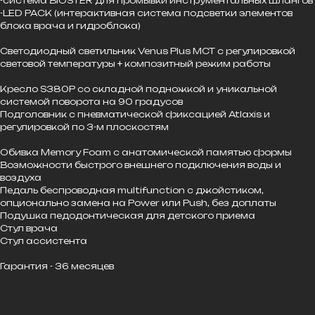
-система BIOSTER для промывки инструментальных шлангов
-LED PACK (интерактивная система подсветки элементов
блока врача и гидроблока)
Светодиодный светильник Venus Plus MCT с регулировкой
световой температуры + композитный режим работы
Кресло S380P со складной подножкой и уникальной
системой поворота на 90 градусов
Подголовник с пневматической фиксацией Atlaxis и
регулировкой по 3-м плоскостям
Обивка Memory Foam с анатомической памятью формы
Возможности быстрого внешнего подключения воды и
воздуха
Педаль беспроводная multifunction с джойстиком,
опционально замена на Power или Push, без доплаты
Подушка педодонтическая для детского приема
Стул врача
Стул ассистента
Гарантия - 36 месяцев