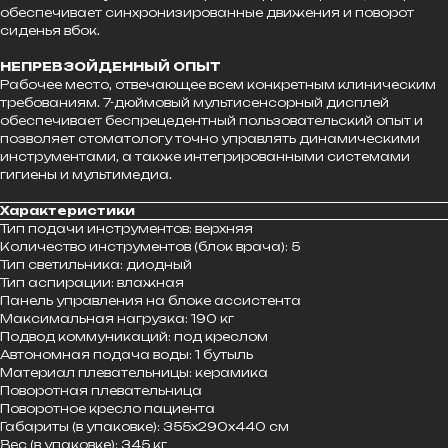
обеспечивает синхронизированные движения и поворот
сиденья вбок.
НЕПРЕВЗОЙДЕННЫЙ ОПЫТ
Рабочее место, отвечающее всем конкретным клиническим
требованиям. 7-дюймовый мультисенсорный дисплей
обеспечивает беспрецедентный пользовательский опыт и
позволяет стоматологу точно управлять динамическими
инструментами, а также интегрированными системами
гигиены и мультимедиа.
Характеристики
Тип подачи инструментов: верхняя
Количество инструментов (блок врача): 5
Тип светильника: диодный
Тип аспирации: влажная
Панель управления на блоке ассистента
Максимальная нагрузка: 190 кг
Подвод коммуникаций: под креслом
Автономная подача воды: 1 бутыль
Материал плевательницы: керамика
Поворотная плевательница
Поворотное кресло пациента
Габариты (в упаковке): 355х290х440 см
Вес (в упаковке): 345 кг