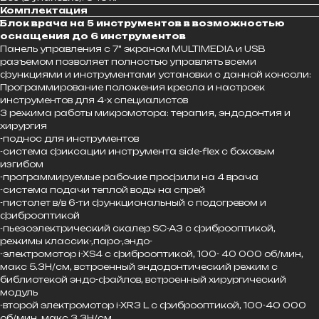
Комплектация
Блок врача на 5 инструментов в возможностью
оснащения до 6 инструментов
Панель управления с 7" экраном MULTIMEDIA и USB
разъемом позволяет полностью управлять всеми
функциями и инструментами установки с данной консоли:
Программирование положения кресла и настроек
инструментов для 4-х специалистов
3 режима работы микромотора: терапия, эндодонтия и
хирургия
-поднос для инструментов
-система фиксации инструмента side-flex с боковым
изгибом
-программируемые рабочие профили на 4 врача
-система подачи теплой воды на спрей
-пистолет в/в 6-ти функциональный с подогревом и
фиброоптикой
-пьезоэлектрический скалер SC-A3 с фиброоптикой,
режимы классик-,паро-,эндо-
-электромотор i-XS4 с фиброоптикой, 100- 40 000 об/мин,
макс 5.3Н/см, встроенный эндодонтический режим с
библиотекой эндо-файлов, встроенный хирургический
модуль
-второй электромотор i-XR3 L с фиброоптикой, 100-40 000
об/мин, макс 3.3Н/см