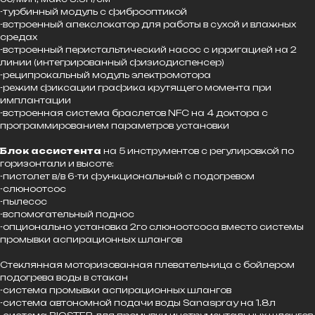
-турбинный модуль с фиброоптикой
-встроенный апекслокатор для работы в сухой и влажных
средах
-встроенный перистальтический насос с ирригацией на 2
линии (интегрированный физиодиспенсер)
-реципрокальный модуль электромотора
-режим фиксации графика крутящего момента при
имплантации
-встроенная система браслетов NFC на 4 доктора с
программированием параметров установки
Блок ассистента
на 5 инструментов с регулировкой по
горизонтали и высоте:
-пистолет в/в 6-ти функциональный с подогревом
-слюноотсос
-пылесос
-вспомогательный поднос
-опционально установка 2го слюноотсоса вместо системы
промывки аспирационных шлангов
Стеклянная моторизованная плевательница с бойлером
подогрева воды в стакан
-система промывки аспирационных шлангов
-система автономной подачи воды Sanaspray на 1.8л