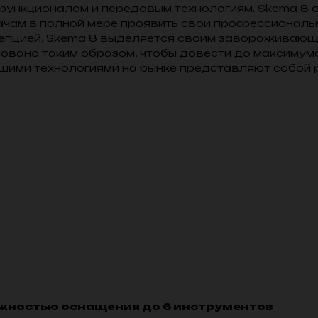
функционалом и передовым технологиям. Skema 8 
рачам в полной мере проявить свои профессиональ
епцией, Skema 8 выделяется своим завораживающ
ровано таким образом, чтобы довести до максиму
учшими технологиями на рынке представляют собой
ожностью оснащения до 6 инструментов