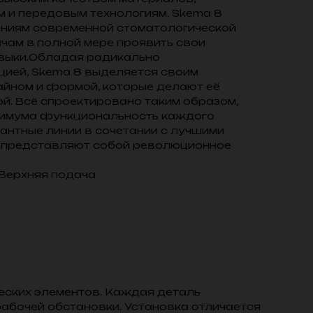
 и передовым технологиям. Skema 8
аниям современной стоматологической
ачам в полной мере проявить свои
выки.Обладая радикально
цией, Skema 8 выделяется своим
ном и формой, которые делают её
й. Всё спроектировано таким образом,
симума функциональность каждого
гантные линии в сочетании с лучшими
е представляют собой революционное
 Верхняя подача
еских элементов. Каждая деталь
абочей обстановки. Установка отличается