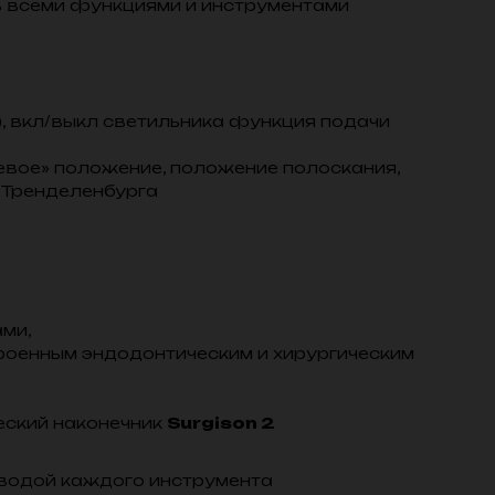
ь всеми функциями и инструментами
, вкл/выкл светильника функция подачи
евое» положение, положение полоскания,
 Тренделенбурга
ами,
строенным эндодонтическим и хирургическим
еский наконечник
Surgison 2
 водой каждого инструмента