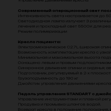
Управление движениями кресла
Современный операционный свет пос
Интенсивность света настраивается до 5
Светодиодная лампа излучает 3 различные
лечения и прохладный свет 5500K для реа
Режим полимеризации
Кресло пациента:
Электромеханическое C2.7L (широкая спин
Возможность комплектации кресла с узкой
Минимальная и максимальная высота подъ
Оснащено левым и правым подлокотниками
Синхронное движение спинки и сиденья; а
Подголовник, регулируемый в 2-х плоскос
Грузоподъемность до 190 кг
Джойстик управления движениями кресл
Педаль управления STANDART с джой
Управление инструментами и плавной рег
Продувка и промывка шлангов водой.
Возврат кресла в положение полоскания, 