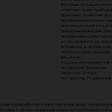
богатым функционалом
отвечает всем требов
практики, позволяя вр
профессиональные на
инновационной концеп
завораживающим дизай
чрезвычайно компактно
чтобы довести до мак
элемента, а чёткие эле
технологиями на рынк
решение.
Подача инструментов:
Аспирация: Влажная
Гарантия: 2 года
Тип кресла: Подвесное
ние к разработке и изготовлению всех технологич
ботана с целью создания комфортной и приятной р