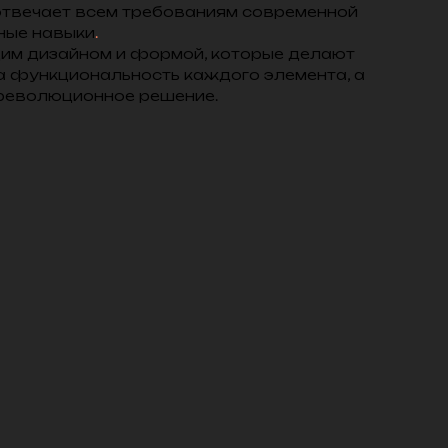
отвечает всем требованиям современной
ные навыки
.
им дизайном и формой, которые делают
ма функциональность каждого элемента, а
 революционное решение.