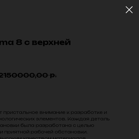
ema 8 с верхней
р.
2150000,00
 пристальное внимание к разработке и
нологических элементов. Каждая деталь
тановки была разработана с целью
и приятной рабочей обстановки.
высоким качеством материалов,