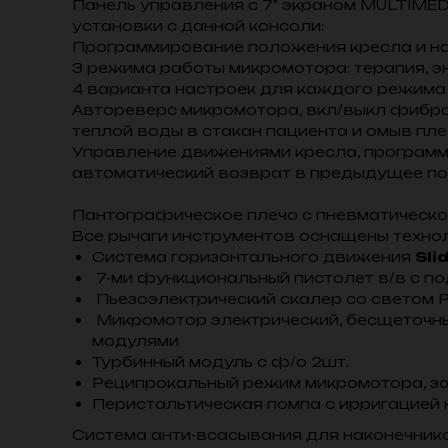
Панель управления с 7" экраном MULTIME
установки с данной консоли:
Программирование положения кресла и на
3 режима работы микромотора: терапия, э
4 варианта настроек для каждого режима
Автореверс микромотора, вкл/выкл фиброо
теплой воды в стакан пациента и омыв пл
Управление движениями кресла, программ
автоматический возврат в предыдущее по
Пантографическое плечо с пневматическо
Все рычаги инструментов оснащены технол
Система горизонтального движения
Sli
7-ми функциональный пистолет в/в с п
Пьезоэлектрический скалер со светом Pi
Микромотор электрический, бесщеточный 
модулями
Турбинный модуль с ф/о 2шт.
Реципрокальный режим микромотора, за
Перистальтическая помпа с ирригацией 
Система анти-всасывания для наконечник