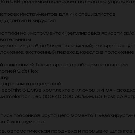
DIA и USB разъемом позволяет полностью управлят
строек инструментов для 4-х специалистов
ндодонтия и хирургия
птики на инструментах (регулировка яркости ф/о)
евательницы
ирование до 6 рабочих положений; возврат в «нул
ложение; экстренный переход кресла в положение
й фиксацией блока врача в рабочем положении
огией SideFlex
ding
одогревом и подсветкой
ezolight 6 EMSв комплекте с ключом и 4-мя насадк
Implantor Led (100-40 000 об/мин, 5.3 Нсм) со в
пись графиков крутящего момента Пьезохирургич
на 2 инструмента
ов, автоматическая продувка и промывка шлангов