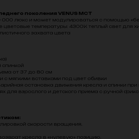
леднего поколения VENUS MCT
0 000 люкс и может модулироваться с помощью «б
 цветовые температуры: 4300K теплый свет для х
листичного захвата цвета
ка)
 спинкой
ема от 37 до 80 см
 с мягкими вставками под цвет обивки
варийная остановка движения кресла и спинки при 
тях для взрослого и детского приема с ручной фик
а
стиком:
улировкой скорости вращения.
возврат кресла в «нулевую» позицию.