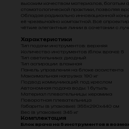
высоким качеством материалов, богатым 
стоматологической практики, позволяя в
Обладая радикально инновационной конц
её чрезвычайно компактной. Всё спроекти
чёткие элегантные линии в сочетании с л
Характеристики
Тип подачи инструментов: верхняя
Количество инструментов (блок врача): 5
Тип светильника: диодный
Тип аспирации: влажная
Панель управления на блоке ассистента
Максимальная нагрузка: 190 кг
Подвод коммуникаций: под креслом
Автономная подача воды: 1 бутыль
Материал плевательницы: керамика
Поворотная плевательница
Габариты (в упаковке): 355х290х440 см
Вес (в упаковке): 345 кг
Комплектация
Блок врача на 5 инструментов в возм