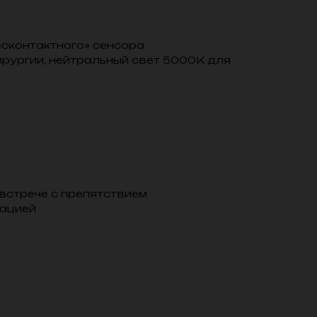
есконтактного» сенсора
ирургии, нейтральный свет 5000K для
встрече с препятствием
сацией