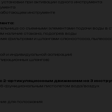
 установки при активации одного инструмента
румента
 работающем инструменте
иента:
ельница со съемными элементами подачи воды в с
им наличие стакана, подогрев воды
мя фильтрами и шлангами слюноотсоса, пылесоса
ой и индивидуальной аспирации)
пирационных шлангов)
 с 2-артикуляционным движением на 3 инстру
и 6-функциональным пистолетом вода/воздух
ние для полоскания