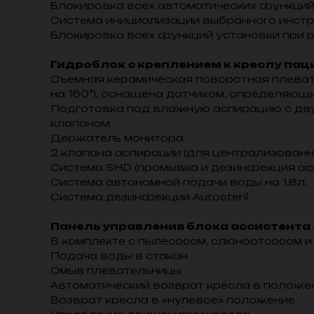
Блокировка всех автоматических функций
Система инициализации выбранного инст
Блокировка всех функций установки при
Гидроблок с креплением к креслу пац
Съемная керамическая поворотная плеват
на 160°), оснащена датчиком, определяющ
Подготовка под влажную аспирацию с дву
клапаном
Держатель монитора
2 клапана аспирации (для централизованн
Система SHD (промывка и дезинфекция ас
Система автономной подачи воды на 1,8л.
Система дезинфекции Autosteril
Панель управления блока ассистента
В комплекте с пылесосом, слюноотсосом 
Подача воды в стакан
Омыв плевательницы
Автоматический возврат кресла в положе
Возврат кресла в «нулевое» положение