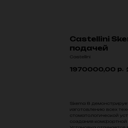
Castellini Sk
подачей
Castellini
р.
1970000,00
Skema 8 демонстрирует
изготовлению всех тех
стоматологической ус
создания комфортной 
Установка отличается 