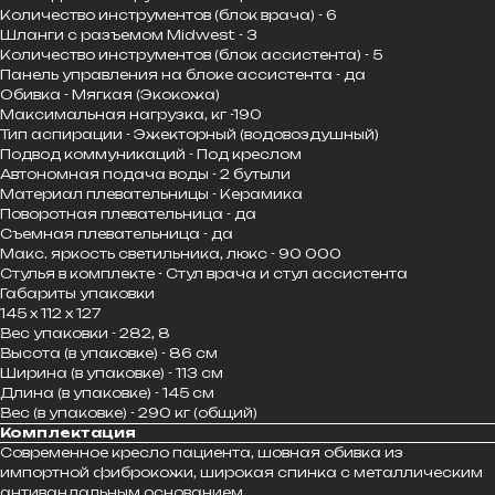
Количество инструментов (блок врача) - 6
Шланги с разъемом Midwest - 3
Количество инструментов (блок ассистента) - 5
Панель управления на блоке ассистента - да
Обивка - Мягкая (Экокожа)
Максимальная нагрузка, кг -190
Тип аспирации - Эжекторный (водовоздушный)
Подвод коммуникаций - Под креслом
Автономная подача воды - 2 бутыли
Материал плевательницы - Керамика
Поворотная плевательница - да
Съемная плевательница - да
Макс. яркость светильника, люкс - 90 000
Стулья в комплекте - Стул врача и стул ассистента
Габариты упаковки
145 x 112 x 127
Вес упаковки - 282, 8
Высота (в упаковке) - 86 см
Ширина (в упаковке) - 113 см
Длина (в упаковке) - 145 см
Вес (в упаковке) - 290 кг (общий)
Комплектация
Современное кресло пациента, шовная обивка из
импортной фиброкожи, широкая спинка с металлическим
антивандальным основанием.