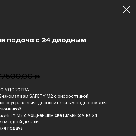
яя подача с 24 диодным
р.
77500,00
ГО УДОБСТВА.
Знакомая вам SAFETY M2 с фиброоптикой,
алью управления, дополнительным подносом для
изюминкой.
 SAFETY M2 с мощнейшим светильником на 24
и ни одной детали.
няя подача