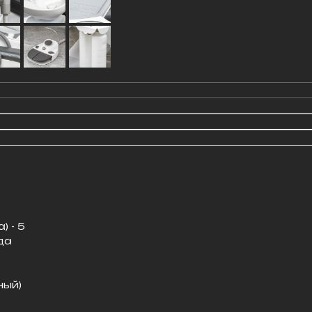
 - 5
да
ный)