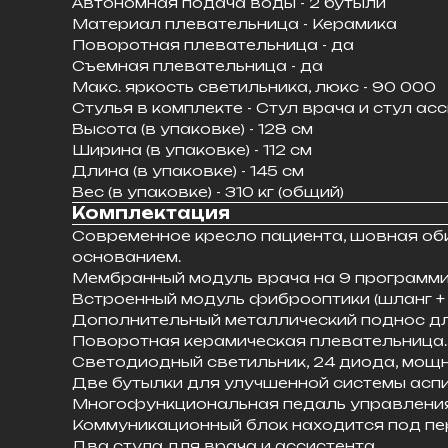
Автономная подача воды - 2 бутыли
Материал плевательница - Керамика
Поворотная плевательница - да
Съемная плевательница - да
Макс. яркость светильника, люкс - 90 000
Стулья в комплекте - Стул врача и стул ас
Высота (в упаковке) - 128 см
Ширина (в упаковке) - 112 см
Длина (в упаковке) - 145 см
Вес (в упаковке) - 310 кг (общий)
Комплектация
Современное кресло пациента, шовная об
основанием.
Мембранный модуль врача на 9 программи
Встроенный модуль фиброоптики (шланг + 
Дополнительный металлический поднос дл
Поворотная керамическая плевательница.
Светодиодный светильник, 24 диода, мощ
Две бутылки для улучшенной системы аспи
Многофункциональная педаль управления 
Коммуникационный блок находится под пе
Два стула для врача и ассистента.