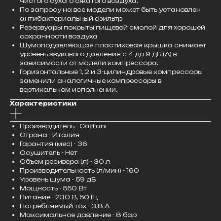
чистого сухого сжатого воздуха.
По запросу на все модели может быть установлен
антибактериальный фильтр
Резервуары покрыты пищевой смолой для хорошей
сохранности воздуха
Шумоподавляющая пластиковая крышка снижает
уровень звукового давления с 4 до 9 дБ (А) в
зависимости от модели компрессора.
Горизонтальные 1, 2 и 3-цилиндровые компрессоры
заменили аналогичные компрессоры в
вертикальном исполнении.
Характеристики
Производитель - Cattani
Страна - Италия
Гарантия (мес) - 36
Осушитель - Нет
Объем ресивера (л) - 30 л
Производительность (л/мин) - 160
Уровень шума - 59 дБ
Мощность - 550 Вт
Питание - 230 В, 50 Гц
Потребляемый ток - 3,8 А
Максимальное давление - 8 бар