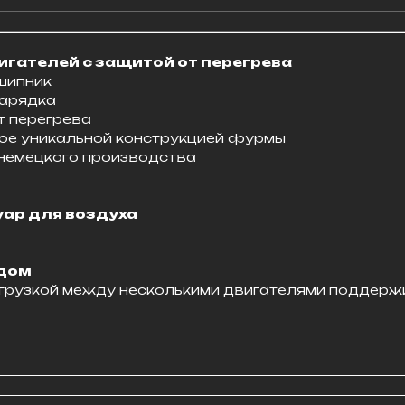
гателей с защитой от перегрева
шипник
зарядка
т перегрева
ое уникальной конструкцией фурмы
немецкого производства
ар для воздуха
одом
грузкой между несколькими двигателями поддерж